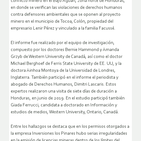
conflicto minero en el Bajo Aguán, zona norte de Honduras,
en donde se verifican las violaciones de derechos humanos
contra defensores ambientales que se oponen al proyecto
minero en el municipio de Tocoa, Colón, propiedad del
empresario Lenir Pérez y vinculado a la familia Facussé.
El informe fue realizado por el equipo de investigación,
compuesto por los doctores Bernie Hammond y Amanda
Grzyb de Western University de Canadá, así como el doctor
Michael Berghoef de Ferris State University de EE. UU, y la
doctora Ainhoa Montoya de la Universidad de Londres,
Inglaterra. También participó en el informe el periodista y
abogado de Derechos Humanos, Dimitri Lascaris. Estos
expertos realizaron una visita de siete días de duración a
Honduras, en junio de 2019. En el estudio participó también
Giada Ferrucci, candidata a doctorado en Información y
estudios de medios, Western University, Ontario, Canadá.
Entre los hallazgos se destaca que en los permisos otorgados a
la empresa Inversiones los Pinares hubo serias irregularidades
en la emisión de licencias mineras dentro de los límites del