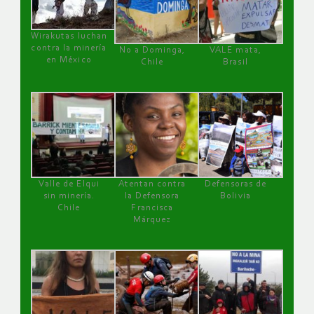
Wirakutas luchan
contra la minería
No a Dominga,
VALE mata,
en México
Chile
Brasil
Valle de Elqui
Atentan contra
Defensoras de
sin minería.
la Defensora
Bolivia
Chile
Francisca
Márquez