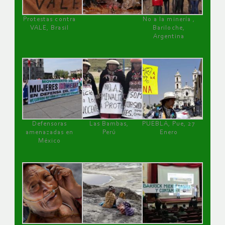
Protestas contra
No a la minería ,
VALE, Brasil
Bariloche,
Argentina
Defensoras
Las Bambas,
PUEBLA, Pue, 27
amenazadas en
Perú
Enero
México