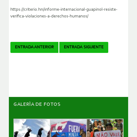
https://criterio.hn/informe-internacional-guapinol-resiste-
verifica-violaciones-a-derechos-humanos/
Navegador
ENTRADA ANTERIOR
ENTRADA SIGUIENTE
de
artículos
GALERÌA DE FOTOS