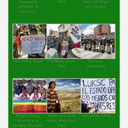
Amazonía
Perú
Valle del Elqui
defiende su
sin minería.
territorio
Vale mata, Brasil
Tía María no va !
Orinoco,
Perú
Venezuela
Pueblo Shuar
defensora de la
Caimanes, Chile
dice no a la
tierra, Melchora,
minería, Ecuador
Perú