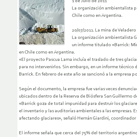
1 de Julio de 2011
La organización ambientalista pu
Chile como en Argentina.
20/07/2011. La mina de Veladero
La organización ambientalista G
un informe titulado «Barrick: Mi
en Chile como en Argentina.
«El proyecto Pascua Lama incluía el traslado de tres glacia
para no intervenirlos. Sin embargo, en un informe técnico 
Barrick. En febrero de este año se sancionó a la empresa po
Según el documento, la empresa fue varias veces denuncia
ubicados dentro de la Reserva de Biósfera San Guillermo d
«Barrick goza de total impunidad para destruir los glacia
el inventario y las auditorías ambientales a las empresas.
afectando glaciares», señaló Hernán Giardini, coordinado
El informe señala que cerca del 75% del territorio argentin