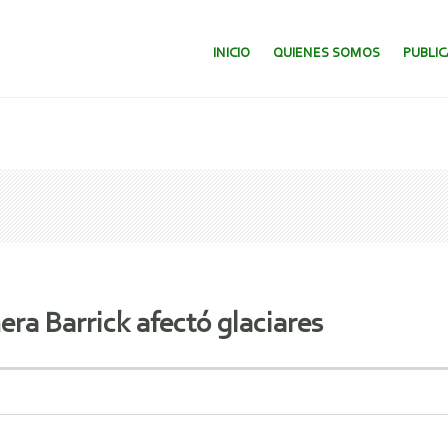
SALTAR AL CONTENIDO.
INICIO
QUIENES SOMOS
PUBLI
ra Barrick afectó glaciares