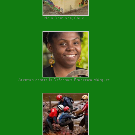
No a Dominga, Chile
Atentan contra la Defensora Francisca Márquez