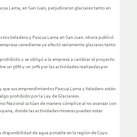
scua Lama, en San Juan, perjudicaron glaciares tanto en
yectos Veladero y Pascua Lama en San Juan. Ahora publicó
la empresa canadiense ya afectó seriamente glaciares tanto
e prohibido y se obligó a la empresa a cambiar el proyecto
tre un 56% y un 70% por las actividades realizadas por
, y que sus emprendimientos Pascua Lama y Veladero están
lgo prohibido por la Ley de Glaciares».
erno Nacional actúan de manera cómplice al no avanzar con
 cuyana, donde las actividades mineras pueden estar
la disponibilidad de agua potable en la región de Cuyo.