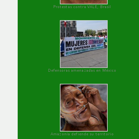
Protestas contra VALE, Brasil
Defensoras amenazadas en México
Amazonía defiende su territorio