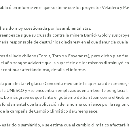
blicó un informe en el que sostiene que los proyectos Veladero y Pa
 ha sido muy cuestionada por los ambientalistas.
reenpeace sigue su cruzada contra la minera Barrick Gold y sus pro
nería responsable de destruir los glaciares» en el que denuncia que 
res del lado chileno (Toro 1, Toro 2 y Esperanza), pero dicho plan fu
del año 2005 se advierte que la superficie de los mismos disminuyó en
r continuar afectándolos», detalla el informe.
da por afectar el glaciar Conconta mediante la apertura de caminos
e la UNESCO y «se encuentran emplazados en ambiente periglacial, a
res. Lo más grave es que tanto el gobierno de San Juan como el Gobi
 Es fundamental que la aplicación de la norma comience por la región
r de la campaña de Cambio Climático de Greenpeace.
o es árido o semiárido, y se estima que el cambio climático afectará 