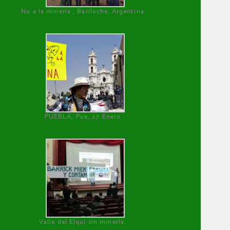
No a la minería , Bariloche, Argentina
PUEBLA, Pue, 27 Enero
Valle del Elqui sin minería.