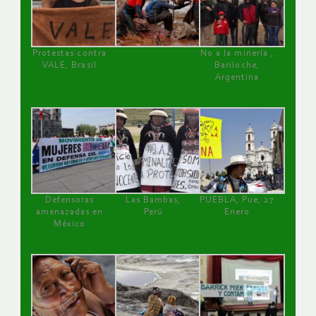
Protestas contra
No a la minería ,
VALE, Brasil
Bariloche,
Argentina
Defensoras
Las Bambas,
PUEBLA, Pue, 27
amenazadas en
Perú
Enero
México