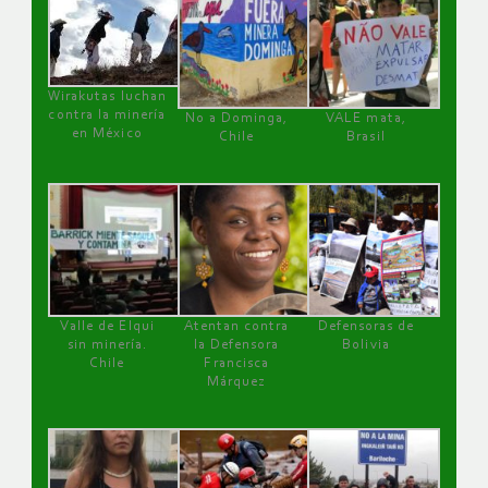
Wirakutas luchan
contra la minería
No a Dominga,
VALE mata,
en México
Chile
Brasil
Valle de Elqui
Atentan contra
Defensoras de
sin minería.
la Defensora
Bolivia
Chile
Francisca
Márquez