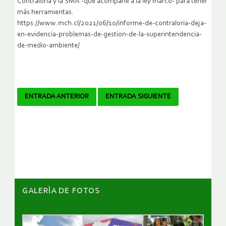
Contraloría y la SMA -que acompañe a la ley marco- para tener
más herramientas.
https://www.mch.cl/2021/06/10/informe-de-contraloria-deja-
en-evidencia-problemas-de-gestion-de-la-superintendencia-
de-medio-ambiente/
Navegador
ENTRADA ANTERIOR
ENTRADA SIGUIENTE
de
artículos
GALERÌA DE FOTOS