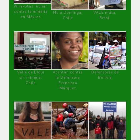
Wirakutas luchan
contra la minería
No a Dominga,
VALE mata,
en México
Chile
Brasil
Valle de Elqui
Atentan contra
Defensoras de
sin minería.
la Defensora
Bolivia
Chile
Francisca
Márquez