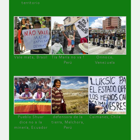
territorio
Vale mata, Brasil
Tía María no va !
Orinoco,
Perú
Venezuela
Pueblo Shuar
defensora de la
Caimanes, Chile
dice no a la
tierra, Melchora,
minería, Ecuador
Perú