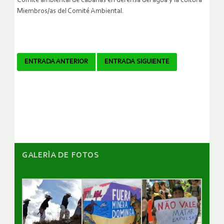
Comité ambiental de cabañas en defensa del agua y la cultura
Miembros/as del Comité Ambiental.
Navegador
ENTRADA ANTERIOR
ENTRADA SIGUIENTE
de
artículos
GALERÌA DE FOTOS