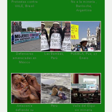
Protestas contra
No a la minería ,
VALE, Brasil
Bariloche,
Argentina
Defensoras
Las Bambas,
PUEBLA, Pue, 27
amenazadas en
Perú
Enero
México
Amazonía
Perú
Valle del Elqui
defiende su
sin minería.