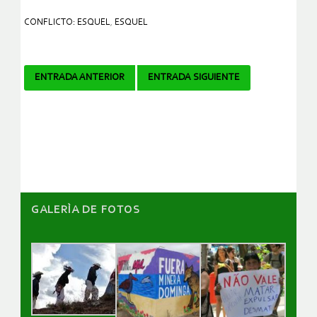
CONFLICTO: ESQUEL
,
ESQUEL
Navegador
ENTRADA ANTERIOR
ENTRADA SIGUIENTE
de
artículos
GALERÌA DE FOTOS