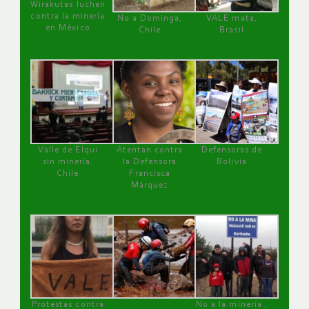
Wirakutas luchan
contra la minería
No a Dominga,
VALE mata,
en México
Chile
Brasil
Valle de Elqui
Atentan contra
Defensoras de
sin minería.
la Defensora
Bolivia
Chile
Francisca
Márquez
Protestas contra
No a la minería ,