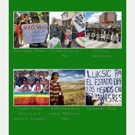
Vale mata, Brasil
Tía María no va !
Orinoco,
Perú
Venezuela
Pueblo Shuar
defensora de la
Caimanes, Chile
dice no a la
tierra, Melchora,
minería, Ecuador
Perú