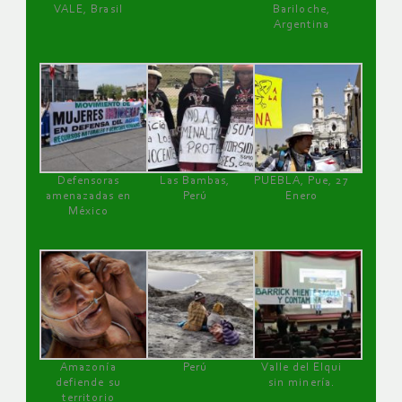
VALE, Brasil
Bariloche,
Argentina
Defensoras
Las Bambas,
PUEBLA, Pue, 27
amenazadas en
Perú
Enero
México
Amazonía
Perú
Valle del Elqui
defiende su
sin minería.
territorio