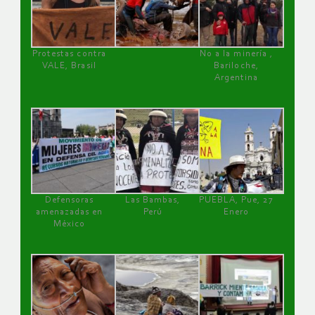
Protestas contra
No a la minería ,
VALE, Brasil
Bariloche,
Argentina
Defensoras
Las Bambas,
PUEBLA, Pue, 27
amenazadas en
Perú
Enero
México