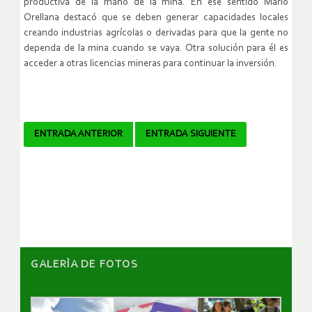
productiva de la mano de la mina. En ese sentido Mario
Orellana destacó que se deben generar capacidades locales
creando industrias agrícolas o derivadas para que la gente no
dependa de la mina cuando se vaya. Otra solución para él es
acceder a otras licencias mineras para continuar la inversión.
Navegador
ENTRADA ANTERIOR
ENTRADA SIGUIENTE
de
artículos
GALERÌA DE FOTOS