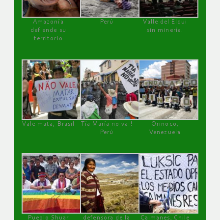
Amazonía
Perú
Valle del Elqui
defiende su
sin minería.
territorio
Vale mata, Brasil
Tía María no va !
Orinoco,
Perú
Venezuela
Pueblo Shuar
defensora de la
Caimanes, Chile