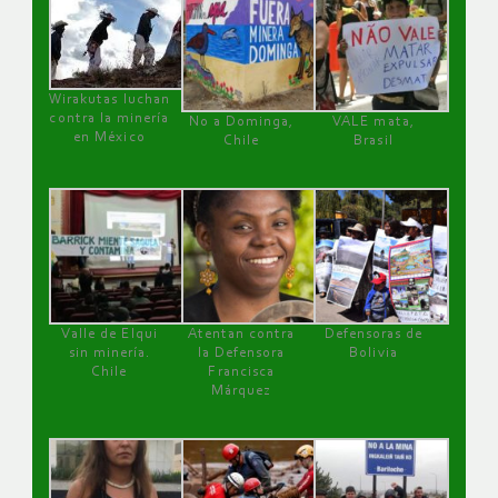
Wirakutas luchan
contra la minería
No a Dominga,
VALE mata,
en México
Chile
Brasil
Valle de Elqui
Atentan contra
Defensoras de
sin minería.
la Defensora
Bolivia
Chile
Francisca
Márquez