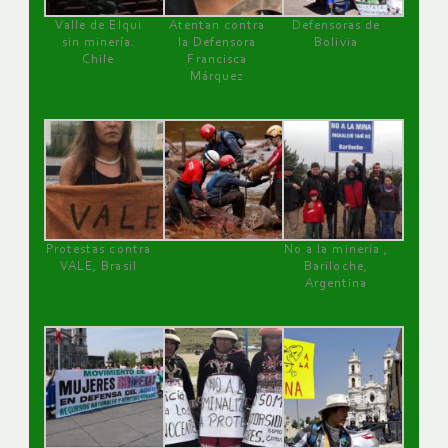
Valle de Elqui
Atentan contra
Defensoras de
sin minería.
la Defensora
Bolivia
Chile
Francisca
Márquez
Protestas contra
No a la minería ,
VALE, Brasil
Bariloche,
Argentina