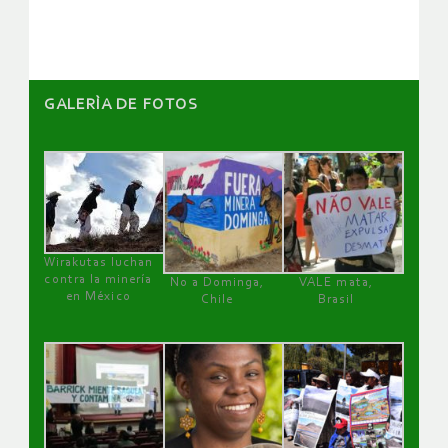
artículos
GALERÌA DE FOTOS
Wirakutas luchan
contra la minería
No a Dominga,
VALE mata,
en México
Chile
Brasil