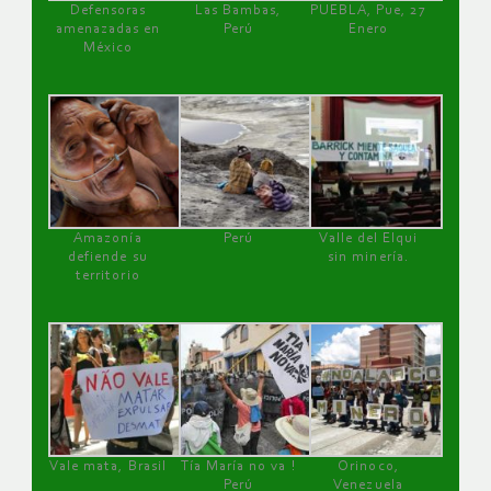
Defensoras
Las Bambas,
PUEBLA, Pue, 27
amenazadas en
Perú
Enero
México
Amazonía
Perú
Valle del Elqui
defiende su
sin minería.
territorio
Vale mata, Brasil
Tía María no va !
Orinoco,
Perú
Venezuela