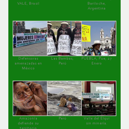
VALE, Brasil
Bariloche,
Argentina
Defensoras
Las Bambas,
PUEBLA, Pue, 27
amenazadas en
Perú
Enero
México
Amazonía
Perú
Valle del Elqui
defiende su
sin minería.
territorio