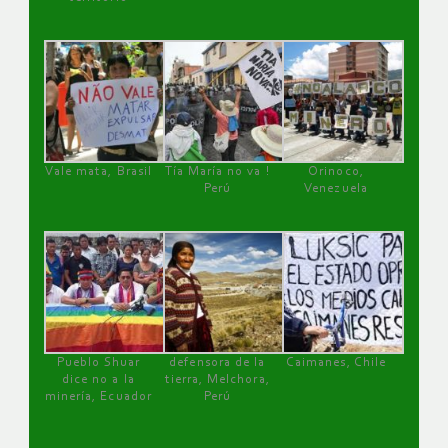
Vale mata, Brasil
Tía María no va !
Orinoco,
Perú
Venezuela
Pueblo Shuar
defensora de la
Caimanes, Chile
dice no a la
tierra, Melchora,
minería, Ecuador
Perú