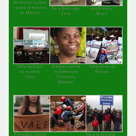
Wirakutas luchan
contra la minería
No a Dominga,
VALE mata,
en México
Chile
Brasil
Valle de Elqui
Atentan contra
Defensoras de
sin minería.
la Defensora
Bolivia
Chile
Francisca
Márquez
Protestas contra
No a la minería ,