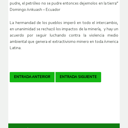
pudre, el petróleo no se pudre entonces dejemolos en la tierra”
Domingo Ankuash – Ecuador
La hermandad de los pueblos imperó en todo el intercambio,
en unanimidad se rechazó los impactos de la minería, y hay un
acuerdo por seguir luchando contra la violencia medio
ambiental que genera el extractivismo minero en toda America
Latina.
Navegador
ENTRADA ANTERIOR
ENTRADA SIGUIENTE
de
artículos