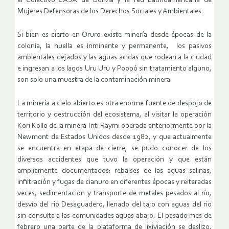
el Colectivo CASA de Bolivia y la red Latinoamericana de
Mujeres Defensoras de los Derechos Sociales y Ambientales.
Si bien es cierto en Oruro existe minería desde épocas de la
colonia, la huella es inminente y permanente, los pasivos
ambientales dejados y las aguas acidas que rodean a la ciudad
e ingresan a los lagos Uru Uru y Poopó sin tratamiento alguno,
son solo una muestra de la contaminación minera.
La minería a cielo abierto es otra enorme fuente de despojo de
territorio y destrucción del ecosistema, al visitar la operación
Kori Kollo de la minera Inti Raymi operada anteriormente por la
Newmont de Estados Unidos desde 1982, y que actualmente
se encuentra en etapa de cierre, se pudo conocer de los
diversos accidentes que tuvo la operación y que están
ampliamente documentados: rebalses de las aguas salinas,
infiltración y fugas de cianuro en diferentes épocas y reiteradas
veces, sedimentación y transporte de metales pesados al río,
desvío del rio Desaguadero, llenado del tajo con aguas del rio
sin consulta a las comunidades aguas abajo. El pasado mes de
febrero una parte de la plataforma de lixiviación se deslizo,