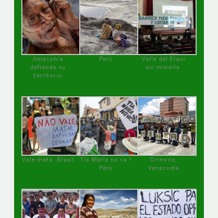
Amazonía
Perú
Valle del Elqui
defiende su
sin minería.
territorio
Vale mata, Brasil
Tía María no va !
Orinoco,
Perú
Venezuela