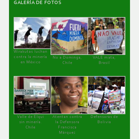
GALERÌA DE FOTOS
Wirakutas luchan
contra la minería
No a Dominga,
VALE mata,
en México
Chile
Brasil
Valle de Elqui
Atentan contra
Defensoras de
sin minería.
la Defensora
Bolivia
Chile
Francisca
Márquez