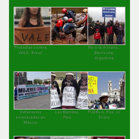
Protestas contra
No a la minería ,
VALE, Brasil
Bariloche,
Argentina
Defensoras
Las Bambas,
PUEBLA, Pue, 27
amenazadas en
Perú
Enero
México