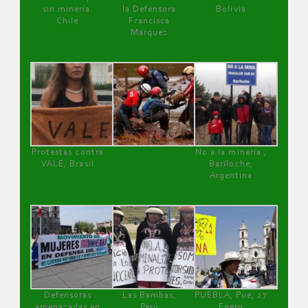
sin minería.
la Defensora
Bolivia
Chile
Francisca
Márquez
Protestas contra
No a la minería ,
VALE, Brasil
Bariloche,
Argentina
Defensoras
Las Bambas,
PUEBLA, Pue, 27
amenazadas en
Perú
Enero