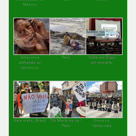
México
Amazonía
Perú
Valle del Elqui
defiende su
sin minería.
territorio
Vale mata, Brasil
Tía María no va !
Orinoco,
Perú
Venezuela