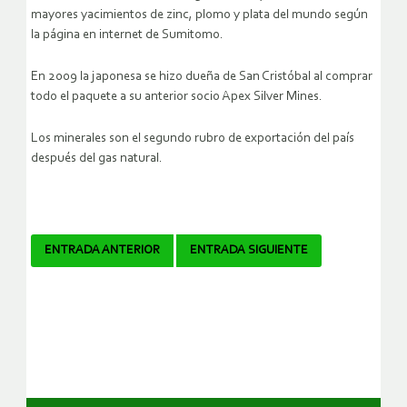
mayores yacimientos de zinc, plomo y plata del mundo según
la página en internet de Sumitomo.
En 2009 la japonesa se hizo dueña de San Cristóbal al comprar
todo el paquete a su anterior socio Apex Silver Mines.
Los minerales son el segundo rubro de exportación del país
después del gas natural.
Navegador
ENTRADA ANTERIOR
ENTRADA SIGUIENTE
de
artículos