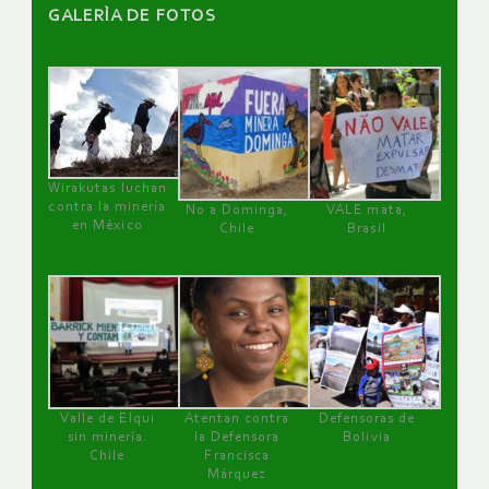
GALERÌA DE FOTOS
Wirakutas luchan
contra la minería
No a Dominga,
VALE mata,
en México
Chile
Brasil
Valle de Elqui
Atentan contra
Defensoras de
sin minería.
la Defensora
Bolivia
Chile
Francisca
Márquez