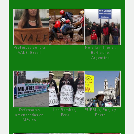
Protestas contra
No a la minería ,
VALE, Brasil
Bariloche,
Argentina
Defensoras
Las Bambas,
PUEBLA, Pue, 27
amenazadas en
Perú
Enero
México