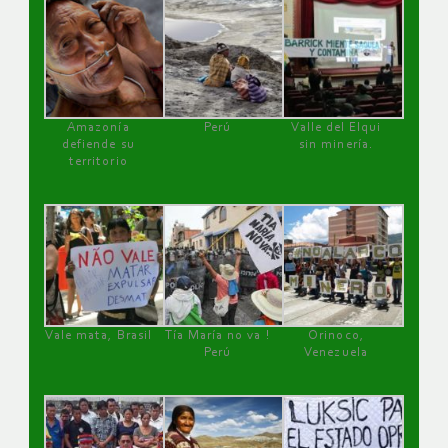
Amazonía
Perú
Valle del Elqui
defiende su
sin minería.
territorio
Vale mata, Brasil
Tía María no va !
Orinoco,
Perú
Venezuela