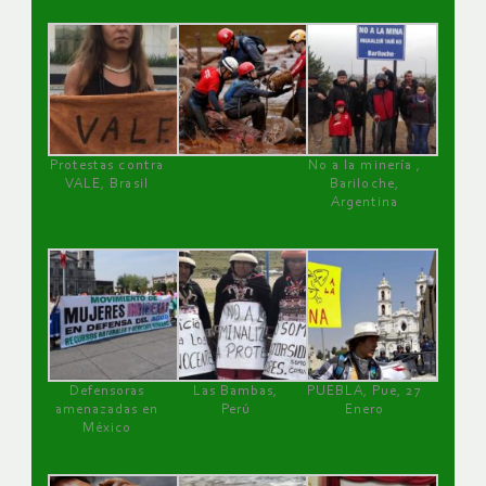
Protestas contra
No a la minería ,
VALE, Brasil
Bariloche,
Argentina
Defensoras
Las Bambas,
PUEBLA, Pue, 27
amenazadas en
Perú
Enero
México