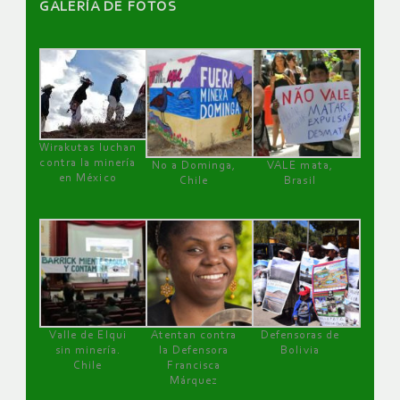
GALERÌA DE FOTOS
Wirakutas luchan
contra la minería
No a Dominga,
VALE mata,
en México
Chile
Brasil
Valle de Elqui
Atentan contra
Defensoras de
sin minería.
la Defensora
Bolivia
Chile
Francisca
Márquez