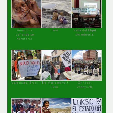
Amazonía
Perú
Valle del Elqui
defiende su
sin minería.
territorio
Vale mata, Brasil
Tía María no va !
Orinoco,
Perú
Venezuela