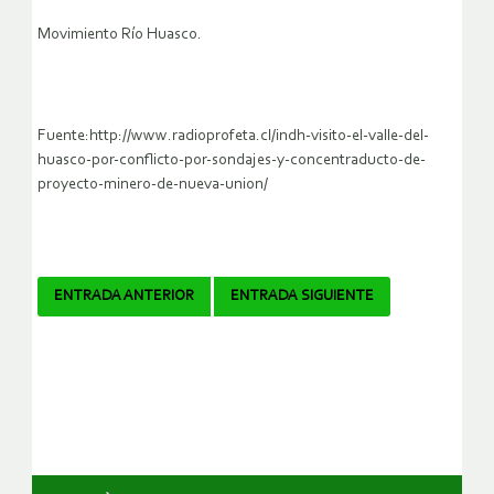
Movimiento Río Huasco.
Fuente:http://www.radioprofeta.cl/indh-visito-el-valle-del-
huasco-por-conflicto-por-sondajes-y-concentraducto-de-
proyecto-minero-de-nueva-union/
Navegador
ENTRADA ANTERIOR
ENTRADA SIGUIENTE
de
artículos