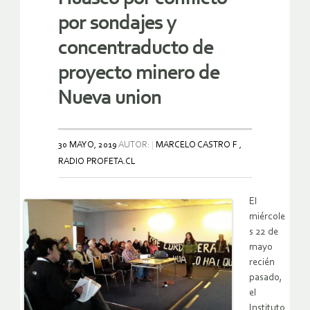
por sondajes y
concentraducto de
proyecto minero de
Nueva union
30 MAYO, 2019
AUTOR:
MARCELO CASTRO F ,
RADIO PROFETA.CL
El
miércole
s 22 de
mayo
recién
pasado,
el
Instituto