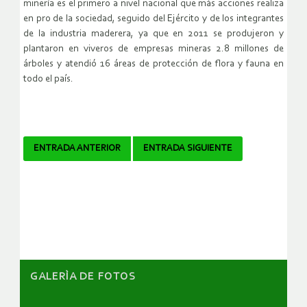
minería es el primero a nivel nacional que más acciones realiza
en pro de la sociedad, seguido del Ejército y de los integrantes
de la industria maderera, ya que en 2011 se produjeron y
plantaron en viveros de empresas mineras 2.8 millones de
árboles y atendió 16 áreas de protección de flora y fauna en
todo el país.
Navegador
ENTRADA ANTERIOR
ENTRADA SIGUIENTE
de
artículos
GALERÌA DE FOTOS