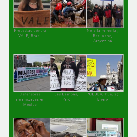
Protestas contra
No a la minería ,
VALE, Brasil
Bariloche,
Argentina
Defensoras
Las Bambas,
PUEBLA, Pue, 27
amenazadas en
Perú
Enero
México