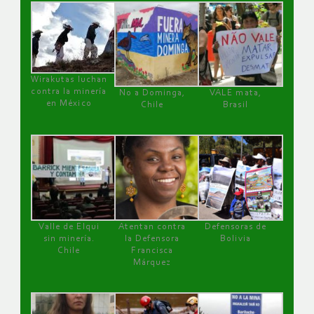
Wirakutas luchan
contra la minería
No a Dominga,
VALE mata,
en México
Chile
Brasil
Valle de Elqui
Atentan contra
Defensoras de
sin minería.
la Defensora
Bolivia
Chile
Francisca
Márquez