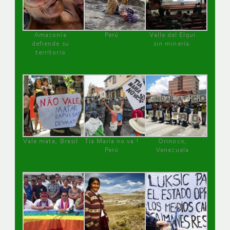
Amazonía
Perú
Valle del Elqui
defiende su
sin minería.
territorio
Vale mata, Brasil
Tía María no va !
Orinoco,
Perú
Venezuela