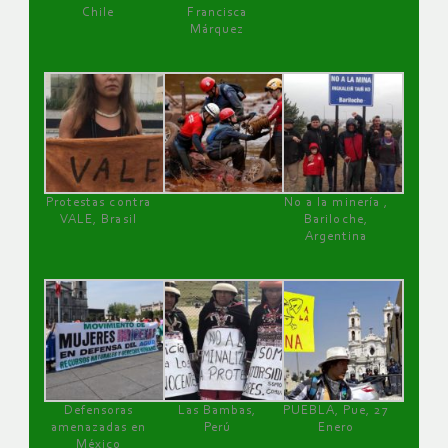
Chile
Francisca
Márquez
Protestas contra
No a la minería ,
VALE, Brasil
Bariloche,
Argentina
Defensoras
Las Bambas,
PUEBLA, Pue, 27
amenazadas en
Perú
Enero
México