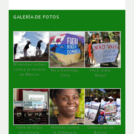
GALERÌA DE FOTOS
Wirakutas luchan
contra la minería
No a Dominga,
VALE mata,
en México
Chile
Brasil
Valle de Elqui
Atentan contra
Defensoras de
sin minería.
la Defensora
Bolivia