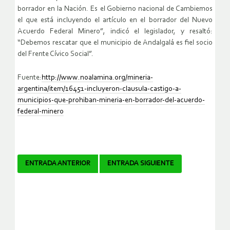
borrador en la Nación. Es el Gobierno nacional de Cambiemos
el que está incluyendo el artículo en el borrador del Nuevo
Acuerdo Federal Minero”, indicó el legislador, y resaltó:
“Debemos rescatar que el municipio de Andalgalá es fiel socio
del Frente Cívico Social”.
Fuente:
http://www.noalamina.org/mineria-
argentina/item/16451-incluyeron-clausula-castigo-a-
municipios-que-prohiban-mineria-en-borrador-del-acuerdo-
federal-minero
Navegador
ENTRADA ANTERIOR
ENTRADA SIGUIENTE
de
artículos