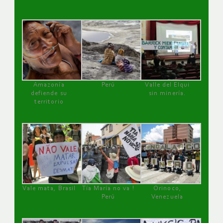
Amazonía
Perú
Valle del Elqui
defiende su
sin minería.
territorio
Vale mata, Brasil
Tía María no va !
Orinoco,
Perú
Venezuela