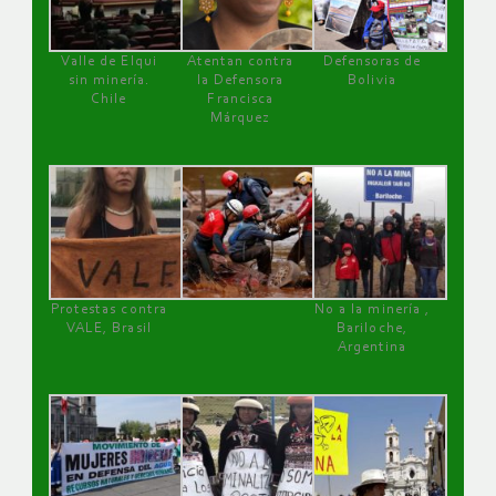
Valle de Elqui
Atentan contra
Defensoras de
sin minería.
la Defensora
Bolivia
Chile
Francisca
Márquez
Protestas contra
No a la minería ,
VALE, Brasil
Bariloche,
Argentina