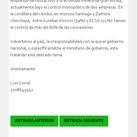
limpiando de obstáculos a la actividad minera de gran escala,
actualmente bajo el control monopólico de dos empresas. En
la cordillera del cóndor, en morona Santiago y Zamora
chinchiipe, entre Aurelian Kinross (59%) y ECSA (21%) tienen
el control de más del 80% de las concesiones.
Advertimos al país, la irresponsabilidad con la que el gobierno
nacional, y específicametne el ministerio de gobierno, esta
tratando este delicado tema.
Atentamente
Luis Corral
1708645542
Navegador
ENTRADA ANTERIOR
ENTRADA SIGUIENTE
de