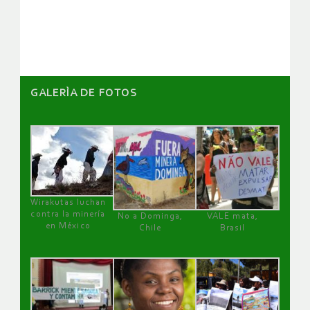
artículos
GALERÌA DE FOTOS
Wirakutas luchan
contra la minería
No a Dominga,
VALE mata,
en México
Chile
Brasil