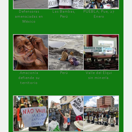
Defensoras
Las Bambas,
PUEBLA, Pue, 27
amenazadas en
Perú
Enero
México
Amazonía
Perú
Valle del Elqui
defiende su
sin minería.
territorio