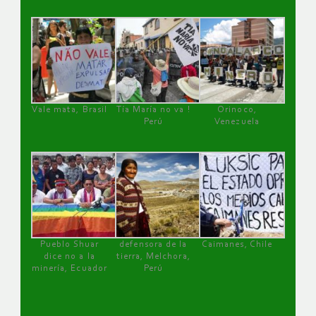
Vale mata, Brasil
Tía María no va !
Orinoco,
Perú
Venezuela
Pueblo Shuar
defensora de la
Caimanes, Chile
dice no a la
tierra, Melchora,
minería, Ecuador
Perú