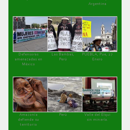
Argentina
Defensoras
Las Bambas,
PUEBLA, Pue, 27
amenazadas en
Perú
Enero
México
Amazonía
Perú
Valle del Elqui
defiende su
sin minería.
territorio