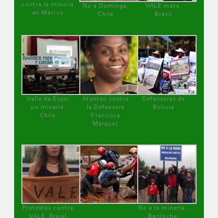
contra la minería
No a Dominga,
VALE mata,
en México
Chile
Brasil
Valle de Elqui
Atentan contra
Defensoras de
sin minería.
la Defensora
Bolivia
Chile
Francisca
Márquez
Protestas contra
No a la minería ,
VALE, Brasil
Bariloche,