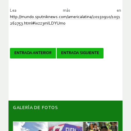
Lea más en
http://mundo.sputniknews.com/americalatina/20150910/1051
262753.html#ixzz3mILDYUm0
Navegador
ENTRADA ANTERIOR
ENTRADA SIGUIENTE
de
artículos
GALERÌA DE FOTOS