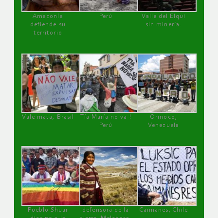
Amazonía
Perú
Valle del Elqui
defiende su
sin minería.
territorio
Vale mata, Brasil
Tía María no va !
Orinoco,
Perú
Venezuela
Pueblo Shuar
defensora de la
Caimanes, Chile