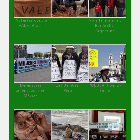
Protestas contra
No a la minería ,
VALE, Brasil
Bariloche,
Argentina
Defensoras
Las Bambas,
PUEBLA, Pue, 27
amenazadas en
Perú
Enero
México