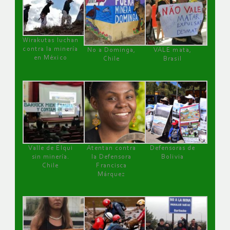
Wirakutas luchan
contra la minería
No a Dominga,
VALE mata,
en México
Chile
Brasil
Valle de Elqui
Atentan contra
Defensoras de
sin minería.
la Defensora
Bolivia
Chile
Francisca
Márquez