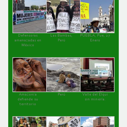
Defensoras
Las Bambas,
PUEBLA, Pue, 27
amenazadas en
Perú
Enero
México
Amazonía
Perú
Valle del Elqui
defiende su
sin minería.
territorio