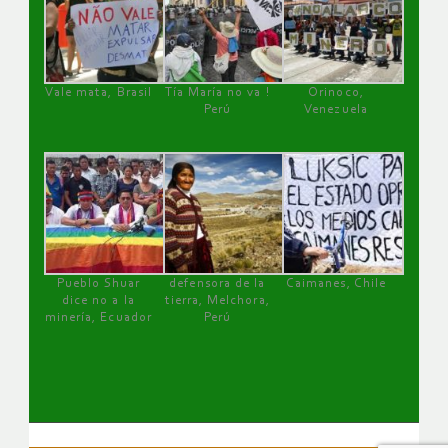
Vale mata, Brasil
Tía María no va !
Orinoco,
Perú
Venezuela
Pueblo Shuar
defensora de la
Caimanes, Chile
dice no a la
tierra, Melchora,
minería, Ecuador
Perú