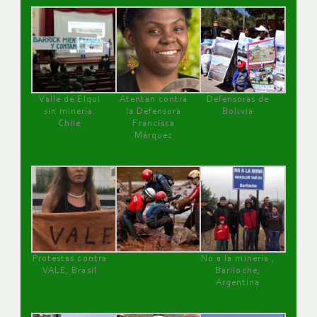
Valle de Elqui
Atentan contra
Defensoras de
sin minería.
la Defensora
Bolivia
Chile
Francisca
Márquez
Protestas contra
No a la minería ,
VALE, Brasil
Bariloche,
Argentina