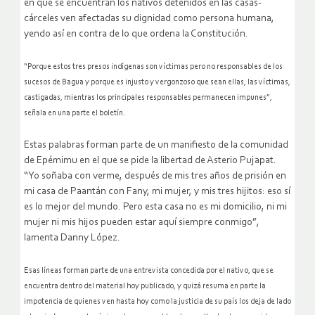
en que se encuentran los nativos detenidos en las casas-
cárceles ven afectadas su dignidad como persona humana,
yendo así en contra de lo que ordena la Constitución.
“Porque estos tres presos indígenas son víctimas pero no responsables de los
sucesos de Bagua y porque es injusto y vergonzoso que sean ellas, las víctimas,
castigadas, mientras los principales responsables permanecen impunes”,
señala en una parte el boletín.
Estas palabras forman parte de un manifiesto de la comunidad
de Epémimu en el que se pide la libertad de Asterio Pujapat.
“Yo soñaba con verme, después de mis tres años de prisión en
mi casa de Paantán con Fany, mi mujer, y mis tres hijitos: eso sí
es lo mejor del mundo. Pero esta casa no es mi domicilio, ni mi
mujer ni mis hijos pueden estar aquí siempre conmigo”,
lamenta Danny López.
Esas líneas forman parte de una entrevista concedida por el nativo, que se
encuentra dentro del material hoy publicado, y quizá resuma en parte la
impotencia de quienes ven hasta hoy como la justicia de su país los deja de lado