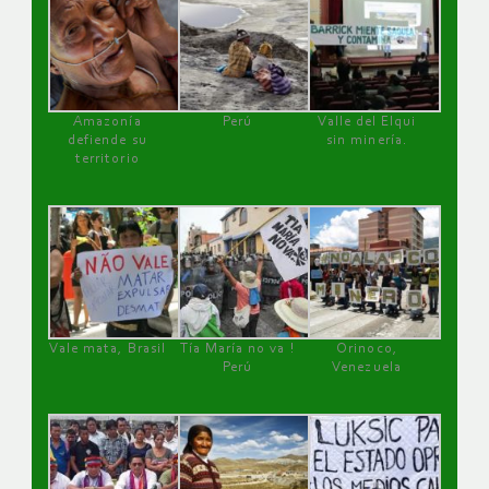
Amazonía
Perú
Valle del Elqui
defiende su
sin minería.
territorio
Vale mata, Brasil
Tía María no va !
Orinoco,
Perú
Venezuela