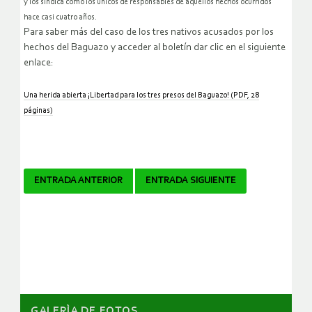
y los sindica como los únicos de responsables de aquellos hechos ocurridos
hace casi cuatro años.
Para saber más del caso de los tres nativos acusados por los
hechos del Baguazo y acceder al boletín dar clic en el siguiente
enlace:
Una herida abierta ¡Libertad para los tres presos del Baguazo! (PDF, 28
páginas)
Navegador
ENTRADA ANTERIOR
ENTRADA SIGUIENTE
de
artículos
GALERÌA DE FOTOS