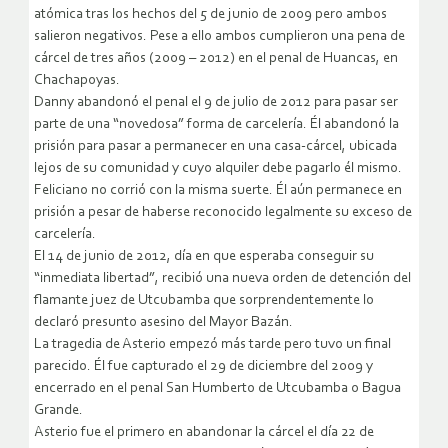
atómica tras los hechos del 5 de junio de 2009 pero ambos
salieron negativos. Pese a ello ambos cumplieron una pena de
cárcel de tres años (2009 – 2012) en el penal de Huancas, en
Chachapoyas.
Danny abandonó el penal el 9 de julio de 2012 para pasar ser
parte de una “novedosa” forma de carcelería. Él abandonó la
prisión para pasar a permanecer en una casa-cárcel, ubicada
lejos de su comunidad y cuyo alquiler debe pagarlo él mismo.
Feliciano no corrió con la misma suerte. Él aún permanece en
prisión a pesar de haberse reconocido legalmente su exceso de
carcelería.
El 14 de junio de 2012, día en que esperaba conseguir su
“inmediata libertad”, recibió una nueva orden de detención del
flamante juez de Utcubamba que sorprendentemente lo
declaró presunto asesino del Mayor Bazán.
La tragedia de Asterio empezó más tarde pero tuvo un final
parecido. Él fue capturado el 29 de diciembre del 2009 y
encerrado en el penal San Humberto de Utcubamba o Bagua
Grande.
Asterio fue el primero en abandonar la cárcel el día 22 de