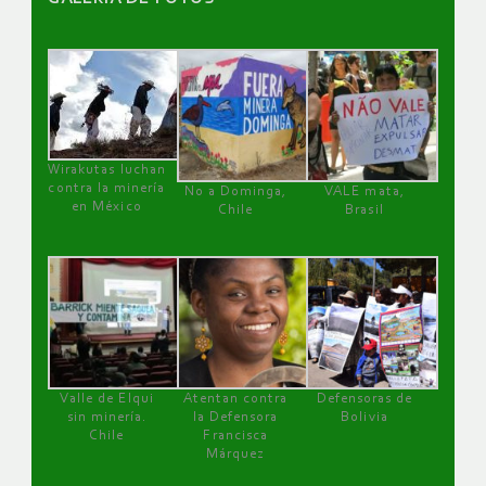
Wirakutas luchan
contra la minería
No a Dominga,
VALE mata,
en México
Chile
Brasil
Valle de Elqui
Atentan contra
Defensoras de
sin minería.
la Defensora
Bolivia
Chile
Francisca
Márquez