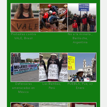
Protestas contra
No a la minería ,
VALE, Brasil
Bariloche,
Argentina
Defensoras
Las Bambas,
PUEBLA, Pue, 27
amenazadas en
Perú
Enero
México