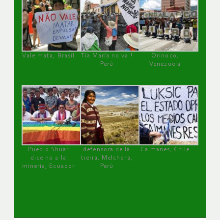
Vale mata, Brasil
Tía María no va !
Orinoco,
Perú
Venezuela
Pueblo Shuar
defensora de la
Caimanes, Chile
dice no a la
tierra, Melchora,
minería, Ecuador
Perú