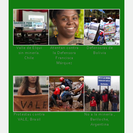
Valle de Elqui
Atentan contra
Defensoras de
sin minería.
la Defensora
Bolivia
Chile
Francisca
Márquez
Protestas contra
No a la minería ,
VALE, Brasil
Bariloche,
Argentina