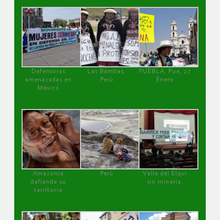
Defensoras
Las Bambas,
PUEBLA, Pue, 27
amenazadas en
Perú
Enero
México
Amazonía
Perú
Valle del Elqui
defiende su
sin minería.
territorio