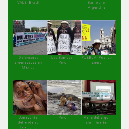
VALE, Brasil
Bariloche,
Argentina
Defensoras
Las Bambas,
PUEBLA, Pue, 27
amenazadas en
Perú
Enero
México
Amazonía
Perú
Valle del Elqui
defiende su
sin minería.
territorio