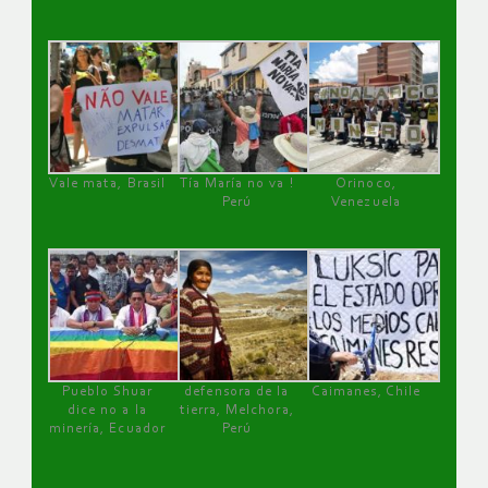
Vale mata, Brasil
Tía María no va !
Orinoco,
Perú
Venezuela
Pueblo Shuar
defensora de la
Caimanes, Chile
dice no a la
tierra, Melchora,
minería, Ecuador
Perú