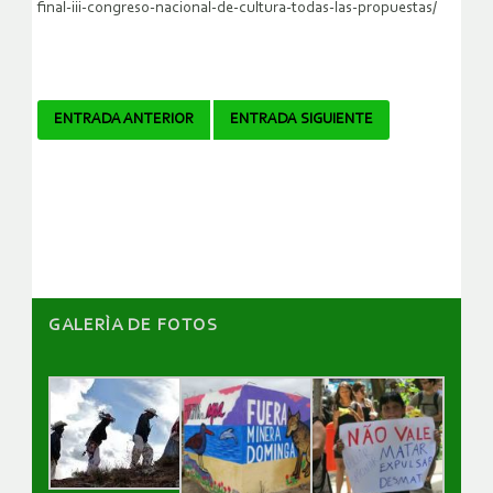
final-iii-congreso-nacional-de-cultura-todas-las-propuestas/
Navegador
ENTRADA ANTERIOR
ENTRADA SIGUIENTE
de
artículos
GALERÌA DE FOTOS