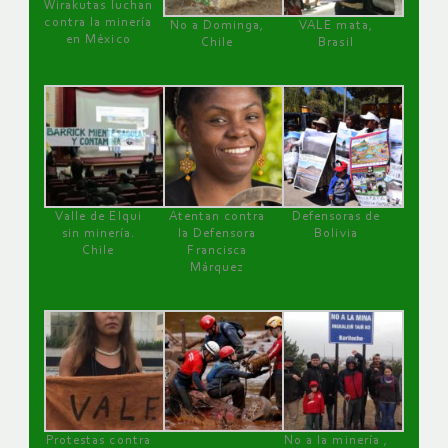
Wirakutas luchan
contra la minería
No a Dominga,
VALE mata,
en México
Chile
Brasil
Valle de Elqui
Atentan contra
Defensoras de
sin minería.
la Defensora
Bolivia
Chile
Francisca
Márquez
Protestas contra
No a la minería ,