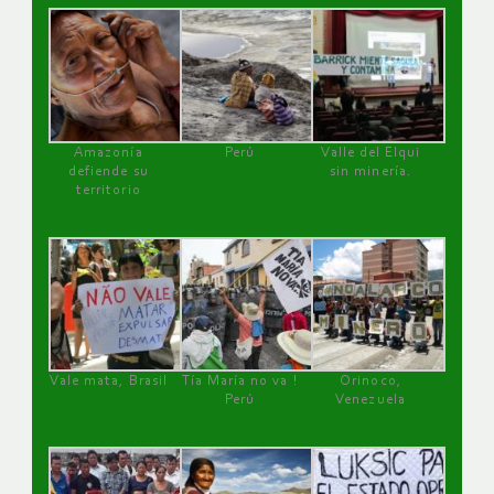
Amazonía
Perú
Valle del Elqui
defiende su
sin minería.
territorio
Vale mata, Brasil
Tía María no va !
Orinoco,
Perú
Venezuela