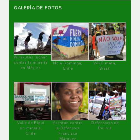
GALERÌA DE FOTOS
Wirakutas luchan
contra la minería
No a Dominga,
VALE mata,
en México
Chile
Brasil
Valle de Elqui
Atentan contra
Defensoras de
sin minería.
la Defensora
Bolivia
Chile
Francisca
Márquez