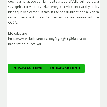
que ha amenazado con la muerte a todo el Valle del Huasco, a
sus agricultores, a los crianceros, a la vida ancestral y, a los
niños que ven como sus familias se han dividido” por la llegada
de la minera a Alto del Carmen -acusa un comunicado de
OLCA.
El Ciudadano
http//www.elciudadano.cl/2009/09/23/11986/cena-de-
bachelet-en-nueva-yor…
Navegador
ENTRADA ANTERIOR
ENTRADA SIGUIENTE
de
artículos