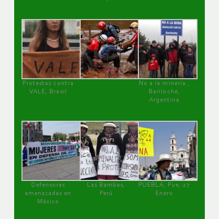
Protestas contra
No a la minería ,
VALE, Brasil
Bariloche,
Argentina
Defensoras
Las Bambas,
PUEBLA, Pue, 27
amenazadas en
Perú
Enero
México