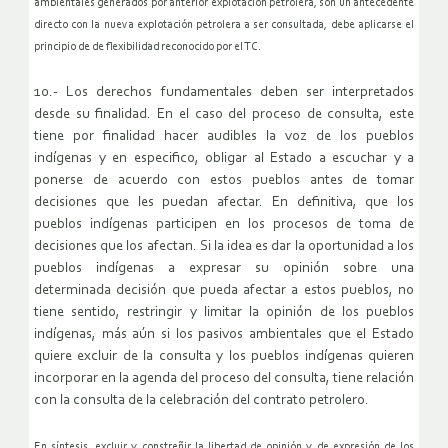
ambientales generados por anterior explotación petrolera, son un antecedente
directo con la nueva explotación petrolera a ser consultada, debe aplicarse el
principio de de flexibilidad reconocido por el TC.
10.- Los derechos fundamentales deben ser interpretados
desde su finalidad. En el caso del proceso de consulta, este
tiene por finalidad hacer audibles la voz de los pueblos
indígenas y en especifico, obligar al Estado a escuchar y a
ponerse de acuerdo con estos pueblos antes de tomar
decisiones que les puedan afectar. En definitiva, que los
pueblos indígenas participen en los procesos de toma de
decisiones que los afectan. Si la idea es dar la oportunidad a los
pueblos indígenas a expresar su opinión sobre una
determinada decisión que pueda afectar a estos pueblos, no
tiene sentido, restringir y limitar la opinión de los pueblos
indígenas, más aún si los pasivos ambientales que el Estado
quiere excluir de la consulta y los pueblos indígenas quieren
incorporar en la agenda del proceso del consulta, tiene relación
con la consulta de la celebración del contrato petrolero.
En síntesis, excluir y constreñir la libertad de opinión y de expresión de los