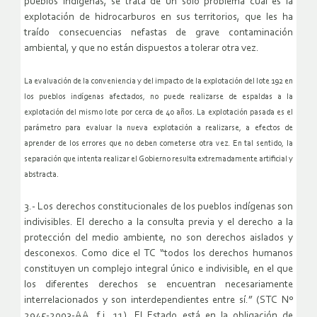
pueblos indígenas, se trata de un solo problema cual es la
explotación de hidrocarburos en sus territorios, que les ha
traído consecuencias nefastas de grave contaminación
ambiental, y que no están dispuestos a tolerar otra vez.
La evaluación de la conveniencia y del impacto de la explotación del lote 192 en
los pueblos indígenas afectados, no puede realizarse de espaldas a la
explotación del mismo lote por cerca de 40 años. La explotación pasada es el
parámetro para evaluar la nueva explotación a realizarse, a efectos de
aprender de los errores que no deben cometerse otra vez. En tal sentido, la
separación que intenta realizar el Gobierno resulta extremadamente artificial y
abstracta.
3.- Los derechos constitucionales de los pueblos indígenas son
indivisibles. El derecho a la consulta previa y el derecho a la
protección del medio ambiente, no son derechos aislados y
desconexos. Como dice el TC “todos los derechos humanos
constituyen un complejo integral único e indivisible, en el que
los diferentes derechos se encuentran necesariamente
interrelacionados y son interdependientes entre sí.” (STC Nº
2945-2003-AA, f.j. 11). El Estado está en la obligación de