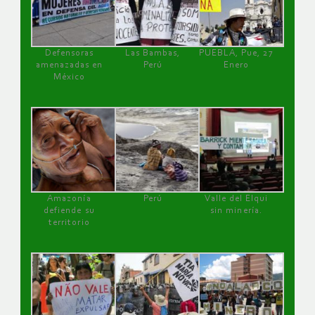
Defensoras
Las Bambas,
PUEBLA, Pue, 27
amenazadas en
Perú
Enero
México
Amazonía
Perú
Valle del Elqui
defiende su
sin minería.
territorio