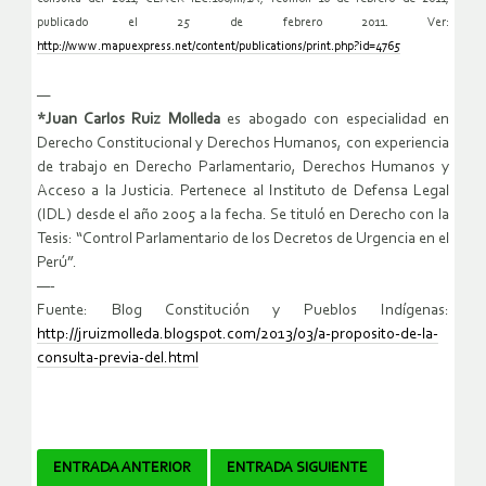
publicado el 25 de febrero 2011. Ver:
http://www.mapuexpress.net/content/publications/print.php?id=4765
—
*Juan Carlos Ruiz Molleda
es abogado con especialidad en
Derecho Constitucional y Derechos Humanos, con experiencia
de trabajo en Derecho Parlamentario, Derechos Humanos y
Acceso a la Justicia. Pertenece al Instituto de Defensa Legal
(IDL) desde el año 2005 a la fecha. Se tituló en Derecho con la
Tesis: “Control Parlamentario de los Decretos de Urgencia en el
Perú”.
—-
Fuente: Blog Constitución y Pueblos Indígenas:
http://jruizmolleda.blogspot.com/2013/03/a-proposito-de-la-
consulta-previa-del.html
Navegador
ENTRADA ANTERIOR
ENTRADA SIGUIENTE