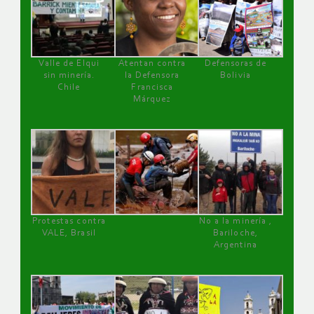
Valle de Elqui
Atentan contra
Defensoras de
sin minería.
la Defensora
Bolivia
Chile
Francisca
Márquez
Protestas contra
No a la minería ,
VALE, Brasil
Bariloche,
Argentina