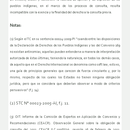
pueblos indígenas, en el marco de los procesos de consulta, resulta
incompatible con la esencia y la finalidad del derecho a la consulta previa.
Notas:
(1) Según el TC en su sentencia 00024-2009-PI “cuando entre las disposiciones
de la Declaración de Derechos de los Pueblos Indígenas y las del Convenio 169
no existan antinomias, aquellas pueden entenderse a manera de interpretación
autorizada de éstas últimas, teniendo la naturaleza, en todos los demás casos,
de aquello que en el Derecho Internacional se denomina como soft law, esto es,
una guía de principios generales que carecen de fuerza vinculante y, por lo
mismo, respecto de los cuales los Estados no tienen ninguna obligación
jurídica, pero que se considera que deberían observar a modo de criterios
persuasivos” (f.j. 14).
(2) STC N° 00023-2005-AI, f.j. 11.
(3) OIT. Informe de la Comisión de Expertos en Aplicación de Convenios y
Recomendaciones (CEACR). Observación General sobre la obligación de
consulta del 2011, CEACR ILC.100/III/1A, reunión 16 de febrero de 2011,