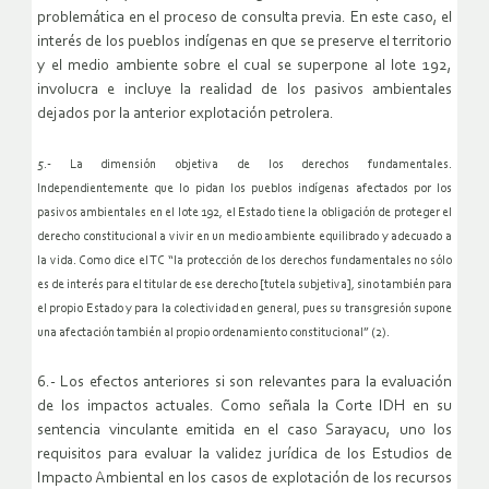
problemática en el proceso de consulta previa. En este caso, el
interés de los pueblos indígenas en que se preserve el territorio
y el medio ambiente sobre el cual se superpone al lote 192,
involucra e incluye la realidad de los pasivos ambientales
dejados por la anterior explotación petrolera.
5.- La dimensión objetiva de los derechos fundamentales.
Independientemente que lo pidan los pueblos indígenas afectados por los
pasivos ambientales en el lote 192, el Estado tiene la obligación de proteger el
derecho constitucional a vivir en un medio ambiente equilibrado y adecuado a
la vida. Como dice el TC “la protección de los derechos fundamentales no sólo
es de interés para el titular de ese derecho [tutela subjetiva], sino también para
el propio Estado y para la colectividad en general, pues su transgresión supone
una afectación también al propio ordenamiento constitucional” (2).
6.- Los efectos anteriores si son relevantes para la evaluación
de los impactos actuales. Como señala la Corte IDH en su
sentencia vinculante emitida en el caso Sarayacu, uno los
requisitos para evaluar la validez jurídica de los Estudios de
Impacto Ambiental en los casos de explotación de los recursos