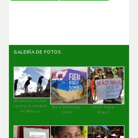
de
artículos
GALERÌA DE FOTOS
Wirakutas luchan
contra la minería
No a Dominga,
VALE mata,
en México
Chile
Brasil