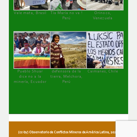
Vale mata, Brasil
Tía María no va !
Orinoco,
Perú
Venezuela
Pueblo Shuar
defensora de la
Caimanes, Chile
dice no a la
tierra, Melchora,
minería, Ecuador
Perú
(cc-by) Observatorio de Conflictos Mineros de América Latina, 2026