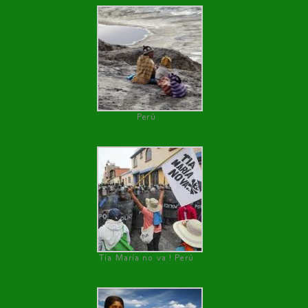
Perú
Tía María no va ! Perú