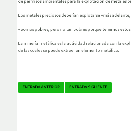
de permisos ambientales para la explotación de metales pre
Los metales preciosos deberían explotarse «más adelante,
«Somos pobres, pero no tan pobres porque tenemos estos me
La minería metálica es la actividad relacionada con la expl
de las cuales se puede extraer un elemento metálico.
Navegador
ENTRADA ANTERIOR
ENTRADA SIGUIENTE
de
artículos