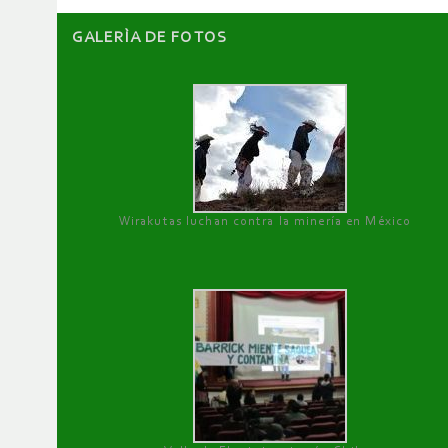
GALERÌA DE FOTOS
Wirakutas luchan contra la minería en México