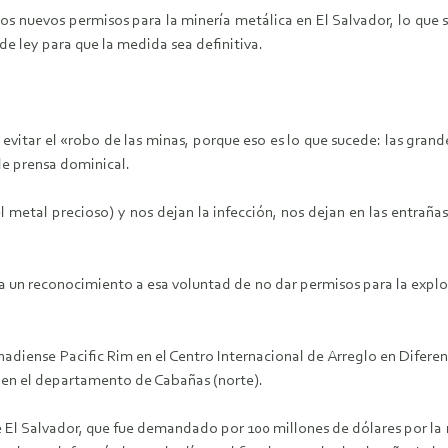
os nuevos permisos para la minería metálica en El Salvador, lo que 
e ley para que la medida sea definitiva.
evitar el «robo de las minas, porque eso es lo que sucede: las grand
de prensa dominical.
el metal precioso) y nos dejan la infección, nos dejan en las entraña
a un reconocimiento a esa voluntad de no dar permisos para la explot
adiense Pacific Rim en el Centro Internacional de Arreglo en Diferenc
, en el departamento de Cabañas (norte).
de El Salvador, que fue demandado por 100 millones de dólares por 