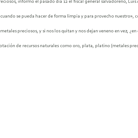
ciosos, informó el pasado día 12 el fiscal general salvadoreño, Luis
 cuando se pueda hacer de forma limpia y para provecho nuestro», c
tales preciosos, y si nos los quitan y nos dejan veneno en vez, ¿en 
otación de recursos naturales como oro, plata, platino (metales prec