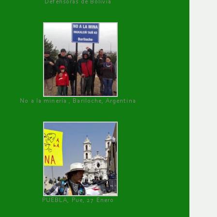
Defensoras de Bolivia
No a la minería , Bariloche, Argentina
PUEBLA, Pue, 27 Enero