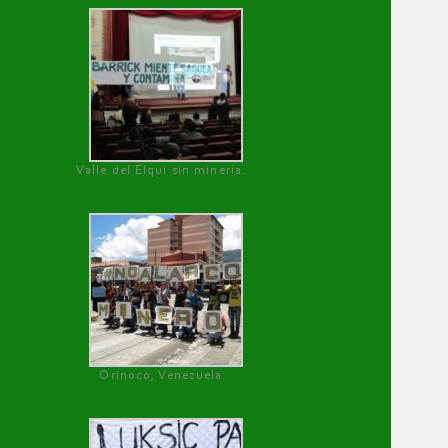
Valle del Elqui sin minería.
Orinoco, Venezuela