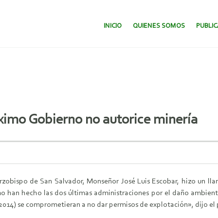
SALTAR AL CONTENIDO.
INICIO
QUIENES SOMOS
PUBLI
óximo Gobierno no autorice minería
zobispo de San Salvador, Monseñor José Luis Escobar, hizo un ll
o han hecho las dos últimas administraciones por el daño ambiental
e 2014) se comprometieran a no dar permisos de explotación», dijo el