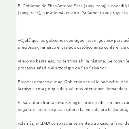
El Gobierno de Elías Antonio Saca (2004-2009) suspendió l
(2009-2014), que además envió al Parlamento un proyecto d
«Ojalá que los gobiernos que siguen sean iguales» para así 
preciosos», remarcó el prelado católico en su conferencia 
«Pero no basta eso, no termina ahí la historia. Se roban (
procesos, añadió el arzobispo de San Salvador.
Escobar destacó que «el Gobierno actual lo ha hecho. Harí
la misma cosa porque después nos interponen demandas».
El Salvador afronta desde 2009 un proceso de la minera can
negarle el permiso para explorar la mina de oro El Dorado
Además, el CIADI cerró recientemente otro caso, a favor 