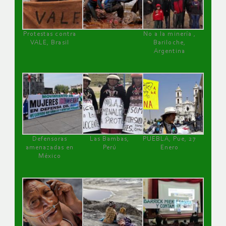
Protestas contra
No a la minería ,
VALE, Brasil
Bariloche,
Argentina
Defensoras
Las Bambas,
PUEBLA, Pue, 27
amenazadas en
Perú
Enero
México