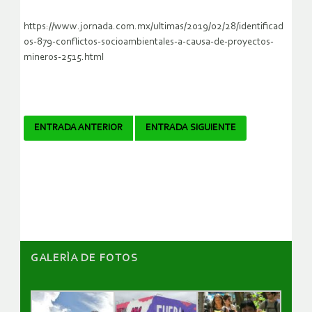
https://www.jornada.com.mx/ultimas/2019/02/28/identificad
os-879-conflictos-socioambientales-a-causa-de-proyectos-
mineros-2515.html
Navegador
ENTRADA ANTERIOR
ENTRADA SIGUIENTE
de
artículos
GALERÌA DE FOTOS