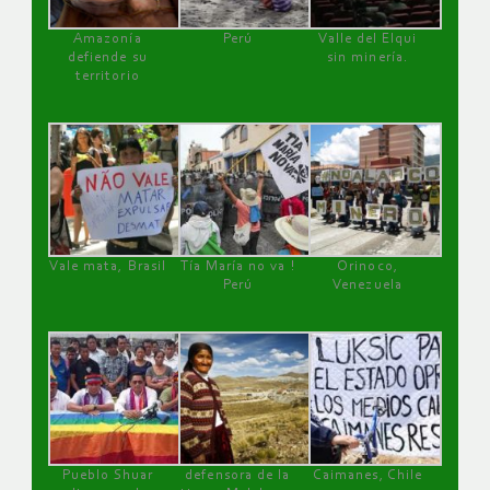
Amazonía
Perú
Valle del Elqui
defiende su
sin minería.
territorio
Vale mata, Brasil
Tía María no va !
Orinoco,
Perú
Venezuela
Pueblo Shuar
defensora de la
Caimanes, Chile