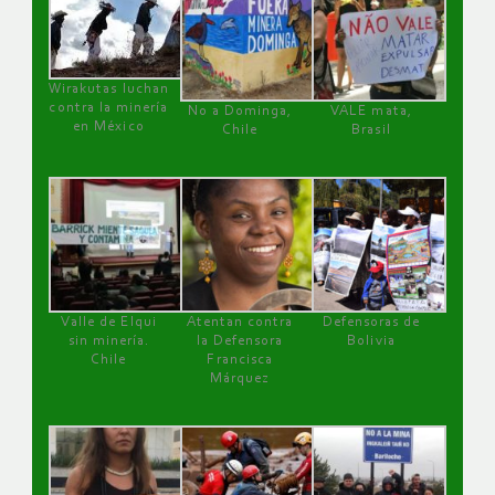
Wirakutas luchan
contra la minería
No a Dominga,
VALE mata,
en México
Chile
Brasil
Valle de Elqui
Atentan contra
Defensoras de
sin minería.
la Defensora
Bolivia
Chile
Francisca
Márquez