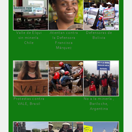
Valle de Elqui
Atentan contra
Defensoras de
sin minería.
la Defensora
Bolivia
Chile
Francisca
Márquez
Protestas contra
No a la minería ,
VALE, Brasil
Bariloche,
Argentina