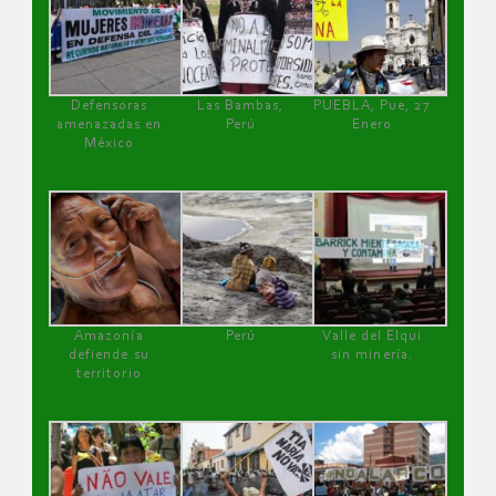
Defensoras
Las Bambas,
PUEBLA, Pue, 27
amenazadas en
Perú
Enero
México
Amazonía
Perú
Valle del Elqui
defiende su
sin minería.
territorio