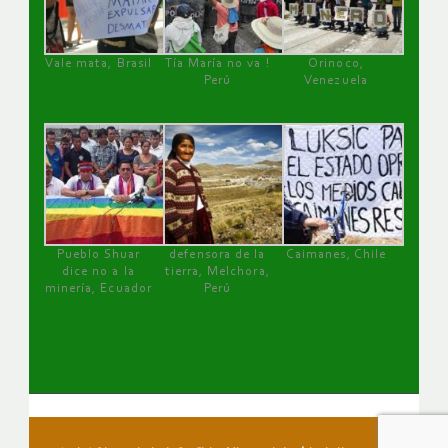
Vale mata, Brasil
Tía María no va !
Orinoco,
Perú
Venezuela
Pueblo Shuar
defensora de la
Caimanes, Chile
dice no a la
tierra, Melchora,
minería, Ecuador
Perú