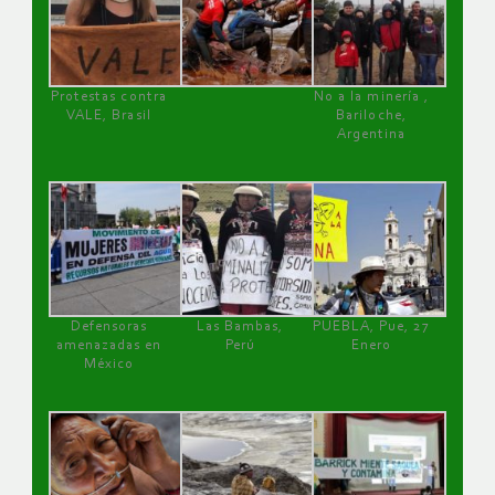
Protestas contra
No a la minería ,
VALE, Brasil
Bariloche,
Argentina
Defensoras
Las Bambas,
PUEBLA, Pue, 27
amenazadas en
Perú
Enero
México