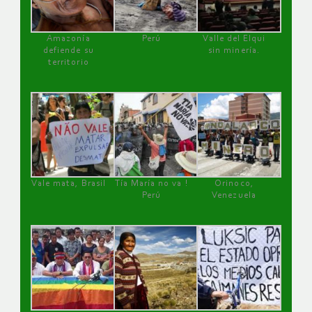
Amazonía
Perú
Valle del Elqui
defiende su
sin minería.
territorio
Vale mata, Brasil
Tía María no va !
Orinoco,
Perú
Venezuela