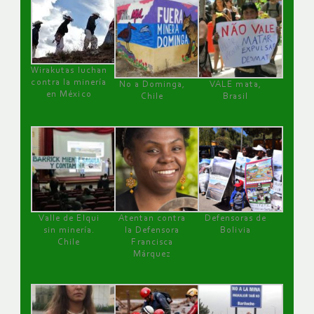
Wirakutas luchan
contra la minería
No a Dominga,
VALE mata,
en México
Chile
Brasil
Valle de Elqui
Atentan contra
Defensoras de
sin minería.
la Defensora
Bolivia
Chile
Francisca
Márquez