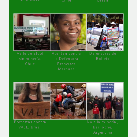
Chile
Brasil
Valle de Elqui
Atentan contra
Defensoras de
sin minería.
la Defensora
Bolivia
Chile
Francisca
Márquez
Protestas contra
No a la minería ,
VALE, Brasil
Bariloche,
Argentina