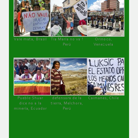
Vale mata, Brasil
Tía María no va !
Orinoco,
Perú
Venezuela
Pueblo Shuar
defensora de la
Caimanes, Chile
dice no a la
tierra, Melchora,
minería, Ecuador
Perú