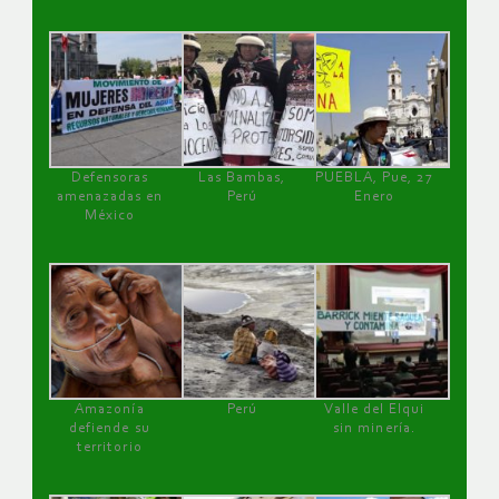
Defensoras
Las Bambas,
PUEBLA, Pue, 27
amenazadas en
Perú
Enero
México
Amazonía
Perú
Valle del Elqui
defiende su
sin minería.
territorio