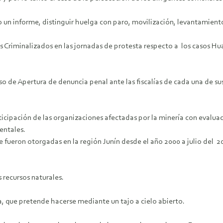
o un informe, distinguir huelga con paro, movilización, levantamient
 Criminalizados en las jornadas de protesta respecto a los casos Hu
eso de Apertura de denuncia penal ante las fiscalías de cada una de su
ticipación de las organizaciones afectadas por la minería con evalua
entales.
e fueron otorgadas en la región Junín desde el año 2000 a julio del 2
 recursos naturales.
 que pretende hacerse mediante un tajo a cielo abierto.