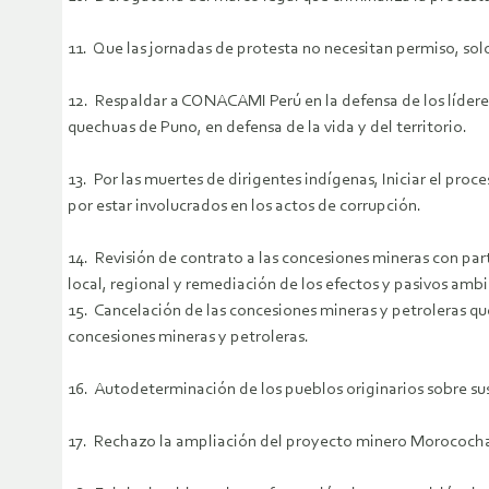
11. Que las jornadas de protesta no necesitan permiso, sol
12. Respaldar a CONACAMI Perú en la defensa de los líderes
quechuas de Puno, en defensa de la vida y del territorio.
13. Por las muertes de dirigentes indígenas, Iniciar el proc
por estar involucrados en los actos de corrupción.
14. Revisión de contrato a las concesiones mineras con par
local, regional y remediación de los efectos y pasivos ambi
15. Cancelación de las concesiones mineras y petroleras qu
concesiones mineras y petroleras.
16. Autodeterminación de los pueblos originarios sobre sus
17. Rechazo la ampliación del proyecto minero Morococha,