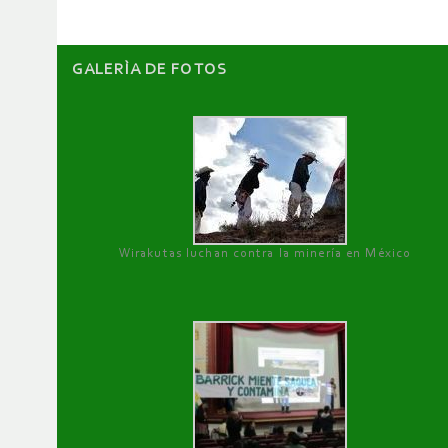
GALERÌA DE FOTOS
Wirakutas luchan contra la minería en México