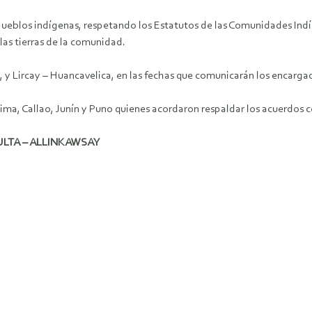
 pueblos indígenas, respetando los Estatutos de las Comunidades Ind
las tierras de la comunidad.
 y Lircay – Huancavelica, en las fechas que comunicarán los encarga
Lima, Callao, Junín y Puno quienes acordaron respaldar los acuerdos c
ULTA – ALLINKAWSAY