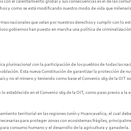
os con el calentamiento global y sus consecuencias es el de las c
chos y como se está modificando nuestro modo de vida que milenari
rmas nacionales que velan por nuestros derechos y cumplir con lo es
ivos gobiernos han puesto en marcha una política de criminalización 
a plurinacional con la participación de los pueblos de todas las na
a población. Esta nueva Constitución de garantizar la protección de 
aís y no el minero y teniendo como base el Convenio 169 de la OIT so
o establecido en el Convenio 169 de la OIT, como paso previo a la e
iento territorial en las regiones Junín y Huancavelica, el cual debe
necesarias para proteger zonas con ecosistemas frágiles, principalm
 para consumo humano y el desarrollo de la agricultura y ganadería.