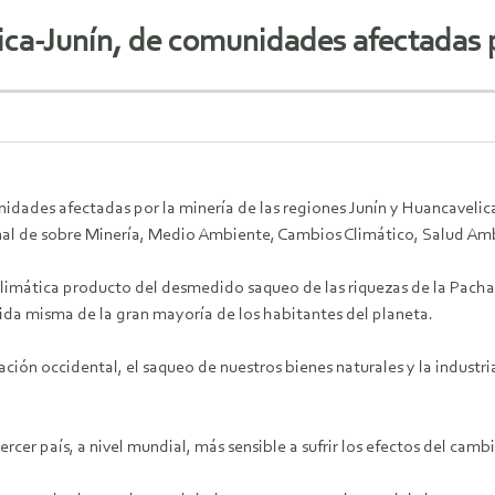
lica-Junín, de comunidades afectadas 
idades afectadas por la minería de las regiones Junín y Huancavelica
ional de sobre Minería, Medio Ambiente, Cambios Climático, Salud Am
s climática producto del desmedido saqueo de las riquezas de la P
ida misma de la gran mayoría de los habitantes del planeta.
zación occidental, el saqueo de nuestros bienes naturales y la industri
ercer país, a nivel mundial, más sensible a sufrir los efectos del camb