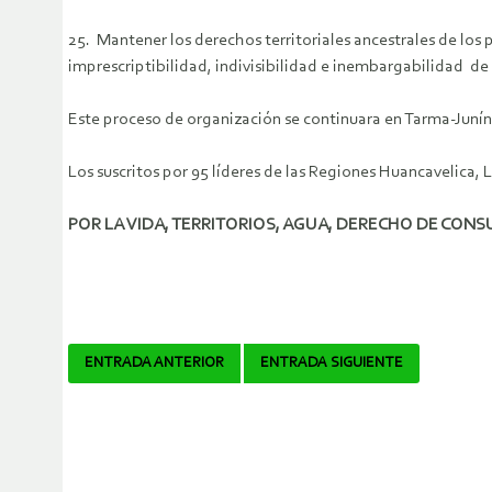
25. Mantener los derechos territoriales ancestrales de los
imprescriptibilidad, indivisibilidad e inembargabilidad de 
Este proceso de organización se continuara en Tarma-Junín,
Los suscritos por 95 líderes de las Regiones Huancavelica, 
POR LA VIDA, TERRITORIOS, AGUA, DERECHO DE CONS
Navegador
ENTRADA ANTERIOR
ENTRADA SIGUIENTE
de
artículos