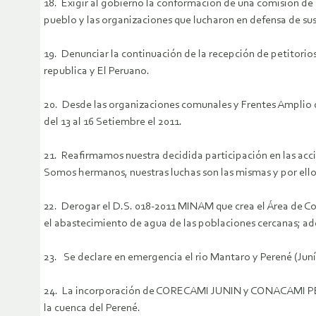
18. Exigir al gobierno la conformación de una comisión de 
pueblo y las organizaciones que lucharon en defensa de su
19. Denunciar la continuación de la recepción de petitorios
republica y El Peruano.
20. Desde las organizaciones comunales y Frentes Amplio d
del 13 al 16 Setiembre el 2011.
21. Reafirmamos nuestra decidida participación en las acc
Somos hermanos, nuestras luchas son las mismas y por ell
22. Derogar el D.S. 018-2011 MINAM que crea el Área de Co
el abastecimiento de agua de las poblaciones cercanas; ad
23. Se declare en emergencia el rio Mantaro y Perené (Jun
24. La incorporación de CORECAMI JUNIN y CONACAMI PERU 
la cuenca del Perené.