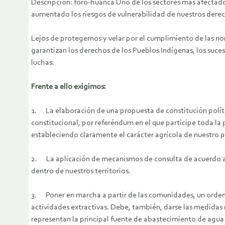
Descripción: foro-huanca Uno de los sectores más afectad
aumentado los riesgos de vulnerabilidad de nuestros dere
Lejos de protegernos y velar por el cumplimiento de las no
garantizan los derechos de los Pueblos Indígenas, los suces
luchas.
Frente a ello exigimos:
1. La elaboración de una propuesta de constitución polític
constitucional, por referéndum en el que participe toda l
estableciendo claramente el carácter agrícola de nuestro p
2. La aplicación de mecanismos de consulta de acuerdo a l
dentro de nuestros territorios.
3. Poner en marcha a partir de las comunidades, un ordenam
actividades extractivas. Debe, también, darse las medidas 
representan la principal fuente de abastecimiento de agua