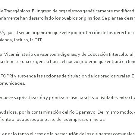
de Transgénicos. El ingreso de organismos genéticamente modificado
riamente han desarrollado los pueblos originarios. Se plantea desarr
que al ser un organismo que vele por protección de los derechos de
ienda, incluso, la OIT.
 Viceministerio de Asuntos Indígenas, y de Educación Intercultural 
ia debe ser una exigencia hacia el nuevo gobierno que entrará en func
I y suspenda las acciones de titulación de los predios rurales. Esa
 comunidades.
eve su privatización y prioriza su uso para las actividades extract
dalosa, por la contaminación del río Opamayo. Del mismo modo, exig
frente a los abusos por parte de las empresas mineras.
y por lo tanto el cese de la persecución de los dirigentes comunales y