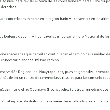
alto nivel para revisar el tema de las concesiones mineras. Este gru
s derechos.
 de concesiones mineras en la región Junín Huancavelica en las última
e Defensa de Junín y Huancavelica impulsar el Foro Nacional de los
iones necesarias que permitan continuar en el camino de la unidad d
o es necesario andar el mismo camino.
nservación Regional del Huaytapallana, pues no garantiza la verdader
emás de ser un centro de ceremonias y rituales para las comunidades
ín), asimismo el rio Opamayo (Huancavelica) y otros, remediándose l
al espacio de diálogo que se viene desarrollando con la finalidad