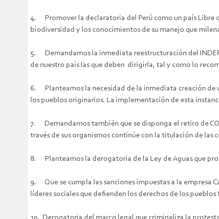
4. Promover la declaratoria del Perú como un país Libre 
biodiversidad y los conocimientos de su manejo que milena
5. Demandamos la inmediata reestructuración del INDEPA, 
de nuestro país las que deben dirigirla, tal y como lo recom
6. Planteamos la necesidad de la inmediata creación de un
los pueblos originarios. La implementación de esta instanc
7. Demandamos también que se disponga el retiro de COFOPR
través de sus organismos continúe con la titulación de las
8. Planteamos la derogatoria de la Ley de Aguas que promu
9. Que se cumpla las sanciones impuestas a la empresa Cau
líderes sociales que defienden los derechos de los pueblos 
10. Derogatoria del marco legal que criminaliza la protesta 