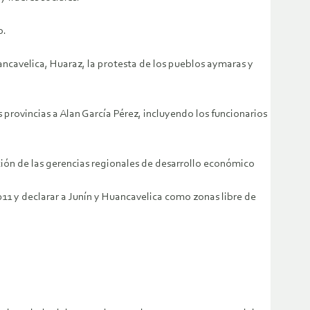
o.
ancavelica, Huaraz, la protesta de los pueblos aymaras y
s provincias a Alan García Pérez, incluyendo los funcionarios
ción de las gerencias regionales de desarrollo económico
011 y declarar a Junín y Huancavelica como zonas libre de