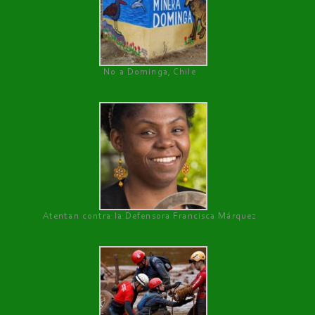
No a Dominga, Chile
Atentan contra la Defensora Francisca Márquez