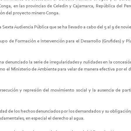
onga, en las provincias de Celedin y Cajamarca, República del Pe
ción del proyecto minero Conga.
la Sexta Audiencia Pública que se ha llevado a cabo del 5 al 9 de nov
rupo de Formación e Intervención para el Desarrollo (Grufides) y Pla
ha denunciado la serie de irregularidades y nulidades en la concesión
mo el Ministerio de Ambiente para velar de manera efectiva por el d
rsecución y represión del movimiento social y la ausencia de part
dad de los hechos denunciados por los demandados y su obligación, c
ndamentales, en especial el derecho al agua.