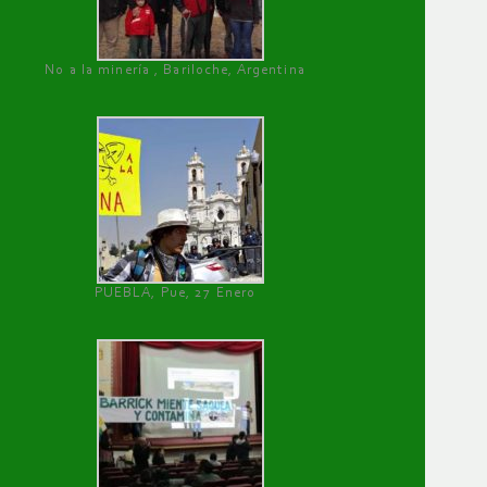
No a la minería , Bariloche, Argentina
PUEBLA, Pue, 27 Enero