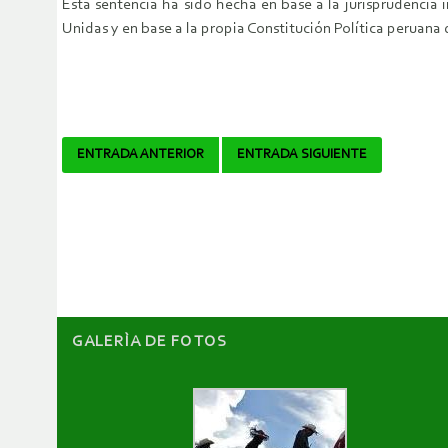
Esta sentencia ha sido hecha en base a la jurisprudencia
Unidas y en base a la propia Constitución Política peruan
Navegador
ENTRADA ANTERIOR
ENTRADA SIGUIENTE
de
artículos
GALERÌA DE FOTOS