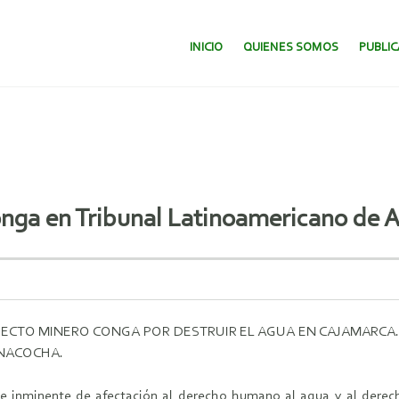
SALTAR AL CONTENIDO.
INICIO
QUIENES SOMOS
PUBLI
nga en Tribunal Latinoamericano de 
CTO MINERO CONGA POR DESTRUIR EL AGUA EN CAJAMARCA. 
ANACOCHA.
a e inminente de afectación al derecho humano al agua y al dere