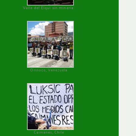
Valle del Elqui sin minería.
Orinoco, Venezuela
Caimanes, Chile