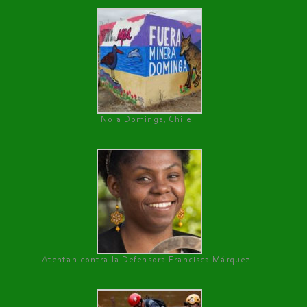
No a Dominga, Chile
Atentan contra la Defensora Francisca Márquez