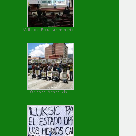
Valle del Elqui sin minería.
Orinoco, Venezuela