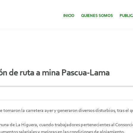
SALTAR AL CONTENIDO.
INICIO
QUIENES SOMOS
PUBLI
ión de ruta a mina Pascua-Lama
 tomaron la carretera ayer y generaron diversos disturbios, tras el 
 comuna de La Higuera, cuando trabajadores pertenecientes al Consorc
umentos salariales y mejoras en las condiciones de alojamiento.