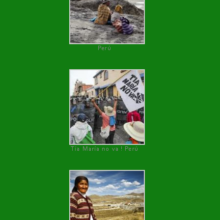
Perú
Tía María no va ! Perú