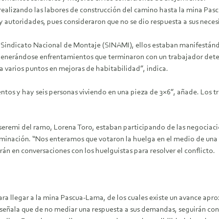
 realizando las labores de construcción del camino hasta la mina P
y autoridades, pues consideraron que no se dio respuesta a sus neces
ndicato Nacional de Montaje (SINAMI), ellos estaban manifestándose
, generándose enfrentamientos que terminaron con un trabajador det
a varios puntos en mejoras de habitabilidad”, indica.
os y hay seis personas viviendo en una pieza de 3×6”, añade. Los t
seremi del ramo, Lorena Toro, estaban participando de las negociaci
erminación. “Nos enteramos que votaron la huelga en el medio de una
rán en conversaciones con los huelguistas para resolver el conflicto.
para llegar a la mina Pascua-Lama, de los cuales existe un avance ap
señala que de no mediar una respuesta a sus demandas, seguirán con