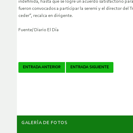
indefinida, hasta que se logre un acuerdo satisfactorio para
fueron convocados a participar la seremi y el director del
ceder”, recalca en dirigente.
Fuente/ Diario El Día
Navegador
ENTRADA ANTERIOR
ENTRADA SIGUIENTE
de
artículos
GALERÌA DE FOTOS