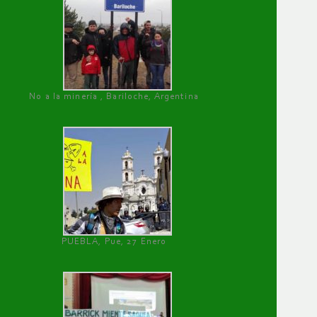
No a la minería , Bariloche, Argentina
PUEBLA, Pue, 27 Enero