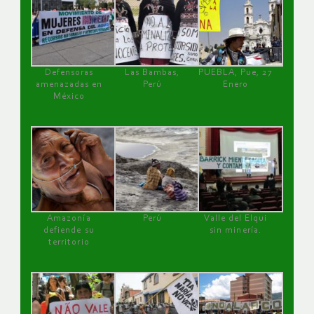
Defensoras
Las Bambas,
PUEBLA, Pue, 27
amenazadas en
Perú
Enero
México
Amazonía
Perú
Valle del Elqui
defiende su
sin minería.
territorio