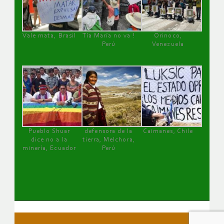
Vale mata, Brasil
Tía María no va !
Orinoco,
Perú
Venezuela
Pueblo Shuar
defensora de la
Caimanes, Chile
dice no a la
tierra, Melchora,
minería, Ecuador
Perú