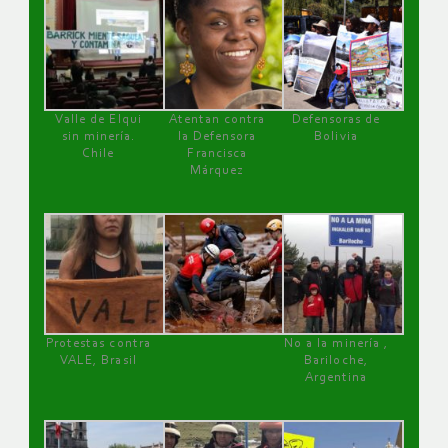
Valle de Elqui
Atentan contra
Defensoras de
sin minería.
la Defensora
Bolivia
Chile
Francisca
Márquez
Protestas contra
No a la minería ,
VALE, Brasil
Bariloche,
Argentina