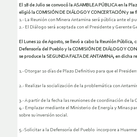
El 18 de Julio se convocó la ASAMBLEA PÚBLICA en la Plaza
eligió la COMISIÓN DE DIÁLOGO Y CONCERTACIÓN y se fijó
1.- La Reunión con Minera Antamina será pública ante el 
2.- El Diálogo será aceptada con el Presidente y Gerente 
El Lunes 22 de Agosto, se llevó a cabo la Reunión Pública, c
Defensoría del Pueblo y la COMISIÓN DE DIÁLOGO Y CON
se produce la SEGUNDA FALTA DE ANTAMINA, en dicha reun
1.- Otorgar 10 días de Plazo Definitivo para que el Presi
2.- Realizar la socialización de la problemática con Antami
3.- A partir de la fecha las reuniones de coordinación de la
4.- Emplazar mediante el Ministerio de Energía y Minas pa
sobre su inversión social.
5.-Solicitar a la Defensoría del Pueblo incorpore a Huarme