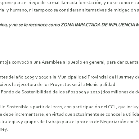
one para el riego de su mal llamada forestación, y no se conoce cuan
trial y humano, ni tampoco se consideran alternativas de mitigación 
tamina, y no se le reconoce como ZONA IMPACTADA DE INFLUENCI
Pantoja convocó a una Asamblea al pueblo en general, para dar cuent
ntes del año 2009 y 2010 a la Municipalidad Provincial de Huarmey d
iere. la ejecutora de los Proyectos será la Municipalidad.
ondo de Sostenibilidad de los años 2009 y 2010 (dos millones de dól
Sostenible a partir del 2011, con participación del CCL, que incluy
 debe incrementarse, en virtud que actualmente se conoce la utilid
strategias y grupos de trabajo para el proceso de Negociación co
mey.