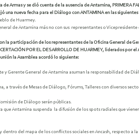
 de Armas y se dió cuenta de la ausencia de Antamina, PRIMERA FALT
 una nueva fecha para el Diálogo con ANTAMINA en las siguientes 
pueblo de Huarmey.
General de Antamina más no con sus representantes o Vicepresidente 
on la participación de los representantes de la Oficina General de Ge
CERTACIÓN POR EL DESARROLLO DE HUARMEY, liderados por el Alcal
ión la Asamblea acordó lo siguiente:
dente y Gerente General de Antamina asuman la responsabilidad de Diá
na, a través de Mesas de Diálogo, Fórums, Talleres con diversos secto
 Comisión de Diálogo serán públicas.
ra que Antamina suspenda la difusión de los spots radiales que vien
y dentro del mapa de los conflictos sociales en Ancash, respecto a 