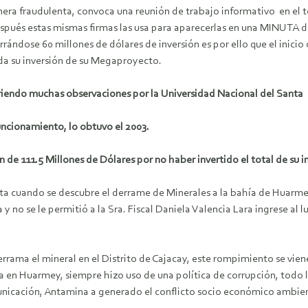
nera fraudulenta, convoca una reunión de trabajo informativo en el 
pués estas mismas firmas las usa para aparecerlas en una MINUTA de
rándose 60 millones de dólares de inversión es por ello que el inici
da su inversión de su Megaproyecto.
iendo muchas observaciones por la Universidad Nacional del Santa
Funcionamiento, lo obtuvo el 2003.
n de 111.5 Millones de Dólares por no haber invertido el total de su 
ta cuando se descubre el derrame de Minerales a la bahía de Huarm
y no se le permitió a la Sra. Fiscal Daniela Valencia Lara ingrese al
rama el mineral en el Distrito de Cajacay, este rompimiento se vien
en Huarmey, siempre hizo uso de una política de corrupción, todo 
unicación, Antamina a generado el conflicto socio económico ambien