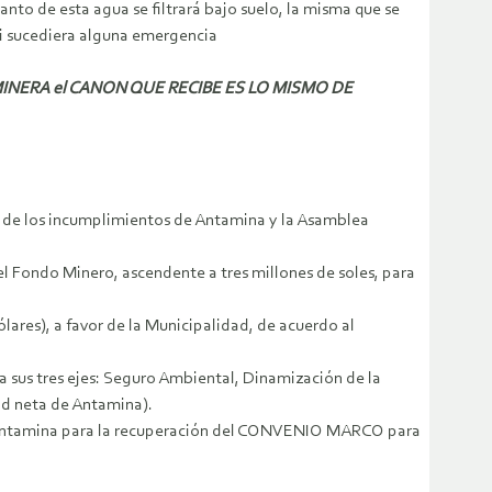
to de esta agua se filtrará bajo suelo, la misma que se
si sucediera alguna emergencia
A MINERA el CANON QUE RECIBE ES LO MISMO DE
a de los incumplimientos de Antamina y la Asamblea
el Fondo Minero, ascendente a tres millones de soles, para
ares), a favor de la Municipalidad, de acuerdo al
a sus tres ejes: Seguro Ambiental, Dinamización de la
ad neta de Antamina).
n Antamina para la recuperación del CONVENIO MARCO para