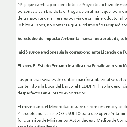
Nº 3, que cambia por completo su Proyecto, lo hizo de ma
personas a cambio de la entrega de un almanaque, pero des
de transporte de minerales por vía de un mineroducto, ahor
lo hizo el 2001, no obstante que el mismo año recuperó to
Su Estudio de Impacto Ambiental nunca fue aprobada, sufr
Inició sus operaciones sin la correspondiente Licencia de 
El 2001, El Estado Peruano le aplica una Penalidad o sanció
Las primeras señales de contaminación ambiental se detec
contenido a la boca del barco, el FEDDIPH hizo la denuncia 
desperfectos en el brazo exportador.
El mismo año, el Mineroducto sufre un rompimiento y se der
Al pueblo, nunca se le CONSULTÓ para que opere Antamina 
funcionarios de Ministerios, Autoridades y Medios de Com