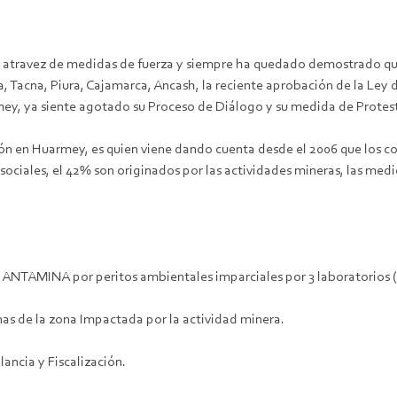
ar atravez de medidas de fuerza y siempre ha quedado demostrado que 
acna, Piura, Cajamarca, Ancash, la reciente aprobación de la Ley de
mey, ya siente agotado su Proceso de Diálogo y su medida de Protest
ón en Huarmey, es quien viene dando cuenta desde el 2006 que los con
sociales, el 42% son originados por las actividades mineras, las medi
por ANTAMINA por peritos ambientales imparciales por 3 laboratorios 
onas de la zona Impactada por la actividad minera.
ncia y Fiscalización.