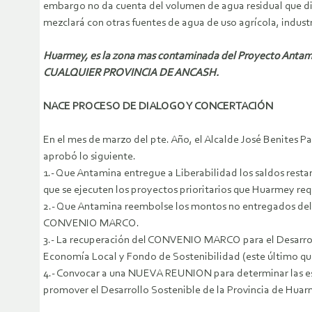
embargo no da cuenta del volumen de agua residual que disp
mezclará con otras fuentes de agua de uso agrícola, indus
H
uarmey, es la zona mas contaminada del Proyecto An
CUALQUIER PROVINCIA DE ANCASH.
NACE PROCESO DE DIALOGO Y CONCERTACIÓN
En el mes de marzo del pte. Año, el Alcalde José Benites 
aprobó lo siguiente.
1.- Que Antamina entregue a Liberabilidad los saldos resta
que se ejecuten los proyectos prioritarios que Huarmey requ
2.- Que Antamina reembolse los montos no entregados del F
CONVENIO MARCO.
3.- La recuperación del CONVENIO MARCO para el Desarrollo 
Economía Local y Fondo de Sostenibilidad (este último que
4.- Convocar a una NUEVA REUNION para determinar las e
promover el Desarrollo Sostenible de la Provincia de Huar