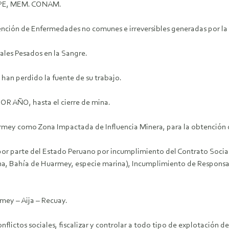
ARPE, MEM. CONAM.
ención de Enfermedades no comunes e irreversibles generadas por la
ales Pesados en la Sangre.
han perdido la fuente de su trabajo.
R AÑO, hasta el cierre de mina.
uarmey como Zona Impactada de Influencia Minera, para la obtenci
or parte del Estado Peruano por incumplimiento del Contrato Social
a, Bahía de Huarmey, especie marina), Incumplimiento de Responsab
rmey – Aija – Recuay.
nflictos sociales, fiscalizar y controlar a todo tipo de explotación 