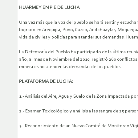
HUARMEY EN PIE DE LUCHA
Una vez más que la voz del pueblo se hará sentir y escuch
logrado en Arequipa, Puno, Cuzco, Andahuaylas, Moquegua, T
vida de civiles y policías para atender sus demandas. Huar
La Defensoría del Pueblo ha participado de la última reuni
año, al mes de Noviembre del 2010, registró 260 conflictos 
minera es no atender las demandas de los pueblos.
PLATAFORMA DE LUCHA:
1.- Análisis del Aire, Agua y Suelo de la Zona Impactada 
2.- Examen Toxicológico y análisis a las sangre de 25 pers
3.- Reconocimiento de un Nuevo Comité de Monitoreo Vigila