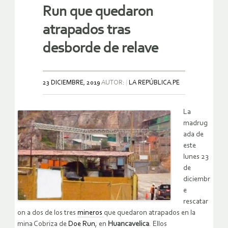
Run que quedaron
atrapados tras
desborde de relave
23 DICIEMBRE, 2019
AUTOR:
LA REPÚBLICA.PE
La
madrug
ada de
este
lunes 23
de
diciembr
e
rescatar
on a dos de los tres
mineros
que quedaron atrapados en la
mina Cobriza de
Doe Run
, en
Huancavelica
. Ellos