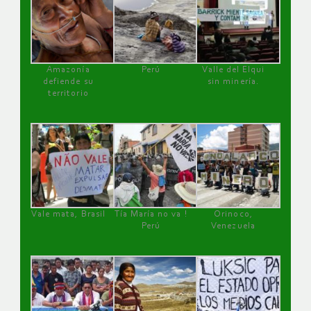
Amazonía
Perú
Valle del Elqui
defiende su
sin minería.
territorio
Vale mata, Brasil
Tía María no va !
Orinoco,
Perú
Venezuela