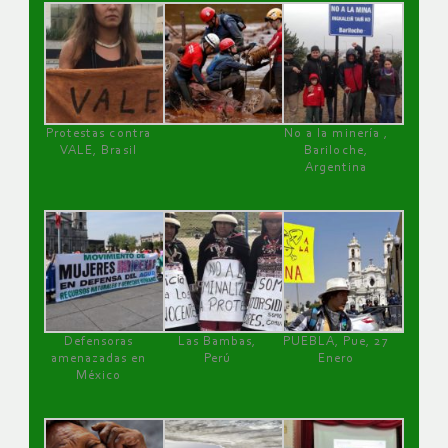
Protestas contra
No a la minería ,
VALE, Brasil
Bariloche,
Argentina
Defensoras
Las Bambas,
PUEBLA, Pue, 27
amenazadas en
Perú
Enero
México