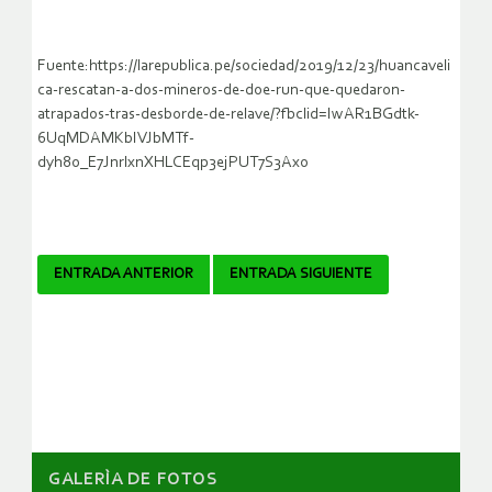
Fuente:https://larepublica.pe/sociedad/2019/12/23/huancaveli
ca-rescatan-a-dos-mineros-de-doe-run-que-quedaron-
atrapados-tras-desborde-de-relave/?fbclid=IwAR1BGdtk-
6UqMDAMKbIVJbMTf-
dyh8o_E7JnrlxnXHLCEqp3ejPUT7S3Axo
Navegador
ENTRADA ANTERIOR
ENTRADA SIGUIENTE
de
artículos
GALERÌA DE FOTOS