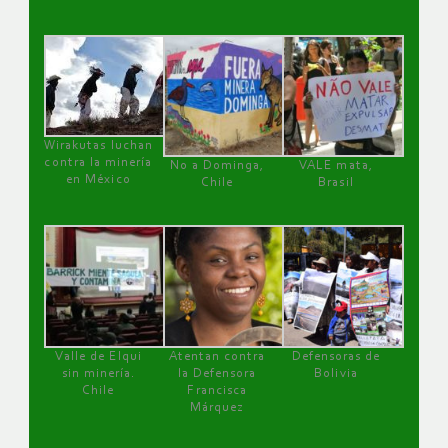
Wirakutas luchan
contra la minería
No a Dominga,
VALE mata,
en México
Chile
Brasil
Valle de Elqui
Atentan contra
Defensoras de
sin minería.
la Defensora
Bolivia
Chile
Francisca
Márquez