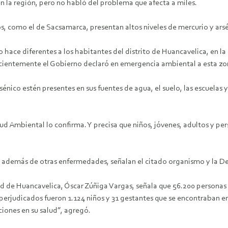
en la región, pero no habló del problema que afecta a miles.
, como el de Sacsamarca, presentan altos niveles de mercurio y arséni
 hace diferentes a los habitantes del distrito de Huancavelica, en 
ientemente el Gobierno declaró en emergencia ambiental a esta zona
énico estén presentes en sus fuentes de agua, el suelo, las escuelas y
ud Ambiental lo confirma. Y precisa que niños, jóvenes, adultos y pe
, además de otras enfermedades, señalan el citado organismo y la De
lud de Huancavelica, Óscar Zúñiga Vargas, señala que 56.200 personas
perjudicados fueron 1.124 niños y 31 gestantes que se encontraban en
ciones en su salud”, agregó.