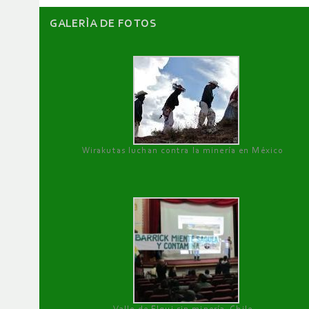
GALERÌA DE FOTOS
Wirakutas luchan contra la minería en México