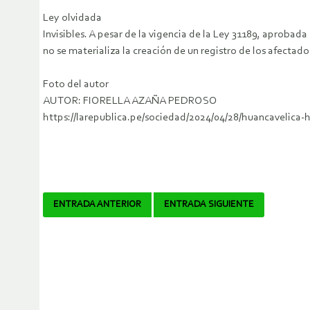
Ley olvidada
Invisibles. A pesar de la vigencia de la Ley 31189, aproba
no se materializa la creación de un registro de los afectado
Foto del autor
AUTOR: FIORELLA AZAÑA PEDROSO
https://larepublica.pe/sociedad/2024/04/28/huancavelica
Navegador
ENTRADA ANTERIOR
ENTRADA SIGUIENTE
de
artículos