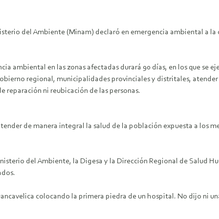
inisterio del Ambiente (Minam) declaró en emergencia ambiental a l
a ambiental en las zonas afectadas durará 90 días, en los que se ej
Gobierno regional, municipalidades provinciales y distritales, atender
e reparación ni reubicación de las personas.
 atender de manera integral la salud de la población expuesta a los 
nisterio del Ambiente, la Digesa y la Dirección Regional de Salud Hu
ados.
Huancavelica colocando la primera piedra de un hospital. No dijo ni