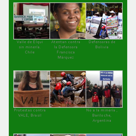
Valle de Elqui
Atentan contra
Defensoras de
sin minería.
la Defensora
Bolivia
Chile
Francisca
Márquez
Protestas contra
No a la minería ,
VALE, Brasil
Bariloche,
Argentina