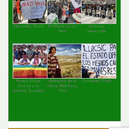
Vale mata, Brasil
Tía María no va !
Orinoco,
Perú
Venezuela
Pueblo Shuar
defensora de la
Caimanes, Chile
dice no a la
tierra, Melchora,
minería, Ecuador
Perú