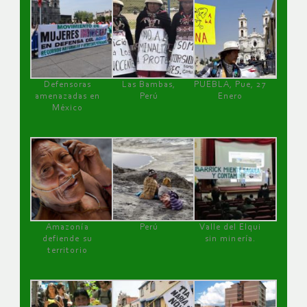
Defensoras
Las Bambas,
PUEBLA, Pue, 27
amenazadas en
Perú
Enero
México
Amazonía
Perú
Valle del Elqui
defiende su
sin minería.
territorio