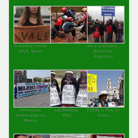
Protestas contra
No a la minería ,
VALE, Brasil
Bariloche,
Argentina
Defensoras
Las Bambas,
PUEBLA, Pue, 27
amenazadas en
Perú
Enero
México