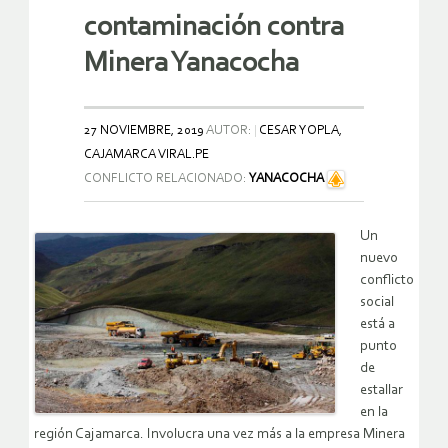
contaminación contra
Minera Yanacocha
27 NOVIEMBRE, 2019
AUTOR:
CESAR YOPLA,
CAJAMARCA VIRAL.PE
CONFLICTO RELACIONADO:
YANACOCHA
Un
nuevo
conflicto
social
está a
punto
de
estallar
en la
región Cajamarca. Involucra una vez más a la empresa Minera