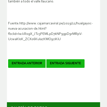
también a todo el valle llaucano.
Fuente:http://www.cajamarcaviral.pe/2019/11/hualgayoc-
nueva-acusacion-de.html?
fbclid=IwAR0gX_JTv3PEMLpD7kNP9gpD9rMRpV-
UcwaKl0K_ZCX06KulazKMO9ziKiU
Navegador
ENTRADA ANTERIOR
ENTRADA SIGUIENTE
de
artículos