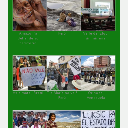
Amazonía
Perú
Valle del Elqui
defiende su
sin minería.
territorio
Vale mata, Brasil
Tía María no va !
Orinoco,
Perú
Venezuela