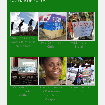
GALERÌA DE FOTOS
Wirakutas luchan
contra la minería
No a Dominga,
VALE mata,
en México
Chile
Brasil
Valle de Elqui
Atentan contra
Defensoras de
sin minería.
la Defensora
Bolivia
Chile
Francisca
Márquez