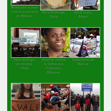
Wirakutas luchan
contra la minería
No a Dominga,
VALE mata,
en México
Chile
Brasil
Valle de Elqui
Atentan contra
Defensoras de
sin minería.
la Defensora
Bolivia
Chile
Francisca
Márquez