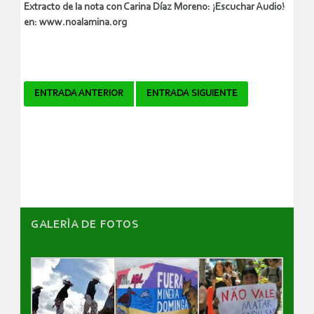
Extracto de la nota con Carina Díaz Moreno: ¡Escuchar Audio!
en: www.noalamina.org
Navegador
ENTRADA ANTERIOR
ENTRADA SIGUIENTE
de
artículos
GALERÌA DE FOTOS