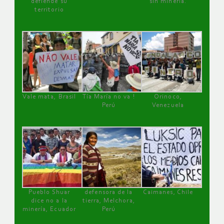
defiende su
sin minería.
territorio
Vale mata, Brasil
Tía María no va !
Orinoco,
Perú
Venezuela
Pueblo Shuar
defensora de la
Caimanes, Chile
dice no a la
tierra, Melchora,
minería, Ecuador
Perú