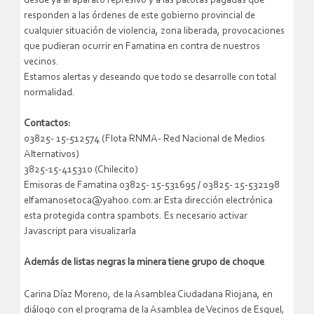
desde ya al aparato represivo y a las patotas pagadas que
responden a las órdenes de este gobierno provincial de
cualquier situación de violencia, zona liberada, provocaciones
que pudieran ocurrir en Famatina en contra de nuestros
vecinos.
Estamos alertas y deseando que todo se desarrolle con total
normalidad.
Contactos:
03825- 15-512574 (Flota RNMA- Red Nacional de Medios
Alternativos)
3825-15-415310 (Chilecito)
Emisoras de Famatina 03825- 15-531695 / 03825- 15-532198
elfamanosetoca@yahoo.com.ar Esta dirección electrónica
esta protegida contra spambots. Es necesario activar
Javascript para visualizarla
Además de listas negras la minera tiene grupo de choque
Carina Díaz Moreno, de la Asamblea Ciudadana Riojana, en
diálogo con el programa de la Asamblea de Vecinos de Esquel,