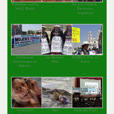
Protestas contra
No a la minería ,
VALE, Brasil
Bariloche,
Argentina
Defensoras
Las Bambas,
PUEBLA, Pue, 27
amenazadas en
Perú
Enero
México
Amazonía
Perú
Valle del Elqui