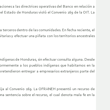
ciones a las directrices operativas del Banco en relación a
el Estado de Honduras violó el Convenio 169 de la OIT. La
 a terceros dentro de las comunidades. En fecha reciente, el
arias y efectuar una piñata con los territorios ancestrales
 indígenas de Honduras, sin efectuar consulta alguna. Desde
á enormemente a los pueblos indígenas que habitamos en la
 pretendieron entregar a empresarios extranjeros parte del
obija al Convenio 169. La OFRANEH presentó un recurso de
na sentencia sobre el recurso, el cual denota mala fe en la