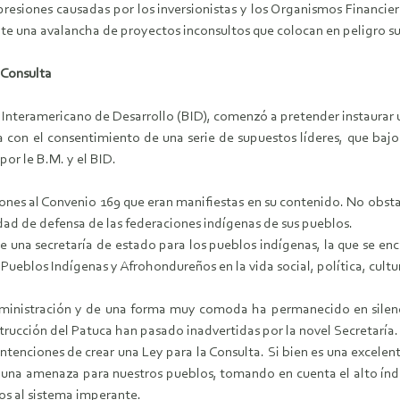
s presiones causadas por los inversionistas y los Organismos Financi
e una avalancha de proyectos inconsultos que colocan en peligro sus 
 Consulta
 Interamericano de Desarrollo (BID), comenzó a pretender instaurar 
da con el consentimiento de una serie de supuestos líderes, que bajo
or le B.M. y el BID.
ones al Convenio 169 que eran manifiestas en su contenido. No obsta
ad de defensa de las federaciones indígenas de sus pueblos.
de una secretaría de estado para los pueblos indígenas, la que se en
 Pueblos Indígenas y Afrohondureños en la vida social, política, cul
administración y de una forma muy comoda ha permanecido en silenci
trucción del Patuca han pasado inadvertidas por la novel Secretaría.
enciones de crear una Ley para la Consulta. Si bien es una excelent
en una amenaza para nuestros pueblos, tomando en cuenta el alto ín
dos al sistema imperante.