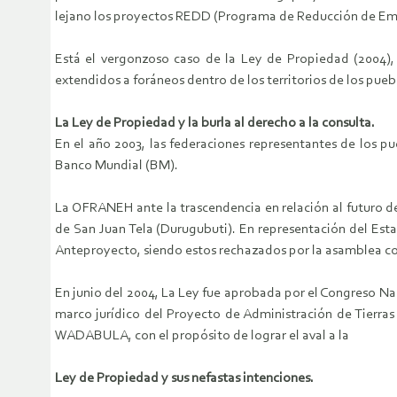
lejano los proyectos REDD (Programa de Reducción de Emis
Está el vergonzoso caso de la Ley de Propiedad (2004), q
extendidos a foráneos dentro de los territorios de los pueb
La Ley de Propiedad y la burla al derecho a la consulta.
En el año 2003, las federaciones representantes de los p
Banco Mundial (BM).
La OFRANEH ante la trascendencia en relación al futuro de 
de San Juan Tela (Durugubuti). En representación del Est
Anteproyecto, siendo estos rechazados por la asamblea com
En junio del 2004, La Ley fue aprobada por el Congreso Na
marco jurídico del Proyecto de Administración de Tierras
WADABULA, con el propósito de lograr el aval a la
Ley de Propiedad y sus nefastas intenciones.