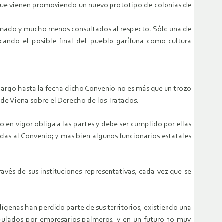
 que vienen promoviendo un nuevo prototipo de colonias de
formado y mucho menos consultados al respecto. Sólo una de
cando el posible final del pueblo garífuna como cultura
bargo hasta la fecha dicho Convenio no es más que un trozo
 de Viena sobre el Derecho de los Tratados.
o en vigor obliga a las partes y debe ser cumplido por ellas
as al Convenio; y mas bien algunos funcionarios estatales
avés de sus instituciones representativas, cada vez que se
ígenas han perdido parte de sus territorios, existiendo una
ipulados por empresarios palmeros, y en un futuro no muy