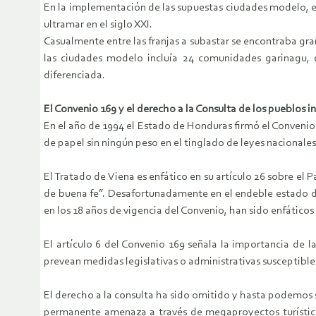
En la implementación de las supuestas ciudades modelo, e
ultramar en el siglo XXI.
Casualmente entre las franjas a subastar se encontraba gr
las ciudades modelo incluía 24 comunidades garinagu, c
diferenciada.
El Convenio 169 y el derecho a la Consulta de los pueblos i
En el año de 1994 el Estado de Honduras firmó el Convenio
de papel sin ningún peso en el tinglado de leyes nacionale
El Tratado de Viena es enfático en su artículo 26 sobre el 
de buena fe”. Desafortunadamente en el endeble estado de
en los 18 años de vigencia del Convenio, han sido enfáticos
El artículo 6 del Convenio 169 señala la importancia de l
prevean medidas legislativas o administrativas susceptible
El derecho a la consulta ha sido omitido y hasta podemos s
permanente amenaza a través de megaproyectos turísticos