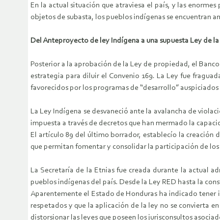
En la actual situación que atraviesa el país, y las enorme
objetos de subasta, los pueblos indígenas se encuentran ant
Del Anteproyecto de ley Indígena a una supuesta Ley de la
Posterior a la aprobación de la Ley de propiedad, el Banco
estrategia para diluir el Convenio 169. La Ley fue fragua
favorecidos por los programas de “desarrollo” auspiciados p
La Ley Indígena se desvaneció ante la avalancha de violaci
impuesta a través de decretos que han mermado la capacid
El artículo 89 del último borrador, establecío la creación 
que permitan fomentar y consolidar la participación de los
La Secretaría de la Etnias fue creada durante la actual 
pueblos indígenas del país. Desde la Ley RED hasta la cons
Aparentemente el Estado de Honduras ha indicado tener int
respetados y que la aplicación de la ley no se convierta 
distorsionar las leyes que poseen los jurisconsultos asocia