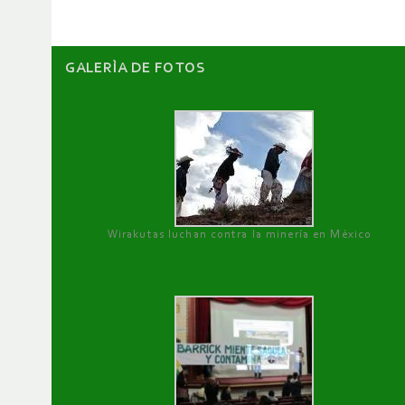
GALERÌA DE FOTOS
Wirakutas luchan contra la minería en México