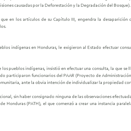
iones causadas por la Deforestación y la Degradación del Bosque).
ue en los artículos de su Capítulo III, engendra la desaparición 
los.
ueblos indígenas en Honduras, le exigieron al Estado efectuar consu
los pueblos indígenas, insistió en efectuar una consulta, la que se
ado participaron funcionarios del PAAR (Proyecto de Administración
unitaria, ante la obvia intención de individualizar la propiedad co
cional, sin haber consignado ninguna de las observaciones efectuada
 de Honduras (PATH), el que comenzó a crear una instancia parale