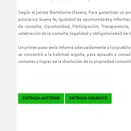
Según el jurista Bartolome Clavero, Para garantizar un p
principios: buena fe; Igualdad de oportunidades; Informac
de consulta; Oportunidad; Participación; Transparencia; 
celebración de la consulta; legalidad y obligatoriedad de la 
Un primer paso sería informa adecuadamente a los pueblos s
se concentró a la habitual argolla, para aplaudir a consu
comunes y lograr así la disolución de la propiedad comunit
Navegador
ENTRADA ANTERIOR
ENTRADA SIGUIENTE
de
artículos