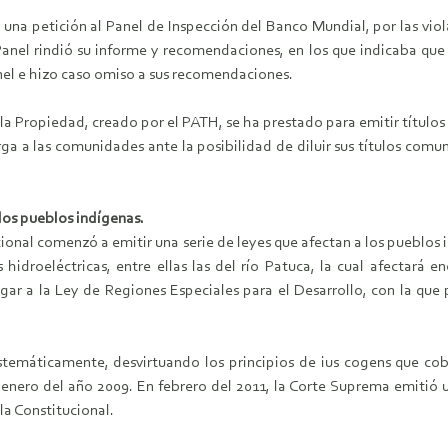
na petición al Panel de Inspección del Banco Mundial, por las viola
Panel rindió su informe y recomendaciones, en los que indicaba que 
anel e hizo caso omiso a sus recomendaciones.
la Propiedad, creado por el PATH, se ha prestado para emitir títulos
 a las comunidades ante la posibilidad de diluir sus títulos comunit
 los pueblos indígenas.
ional comenzó a emitir una serie de leyes que afectan a los pueblos
hidroeléctricas, entre ellas las del río Patuca, la cual afectar
gar a la Ley de Regiones Especiales para el Desarrollo, con la que
stemáticamente, desvirtuando los principios de ius cogens que c
 enero del año 2009. En febrero del 2011, la Corte Suprema emitió u
la Constitucional.