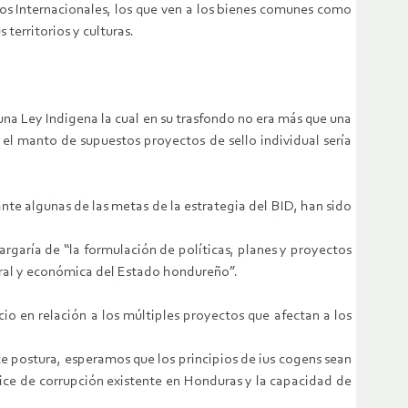
eros Internacionales, los que ven a los bienes comunes como
territorios y culturas.
una Ley Indigena la cual en su trasfondo no era más que una
 el manto de supuestos proyectos de sello individual sería
nte algunas de las metas de la estrategia del BID, han sido
cargaría de “la formulación de políticas, planes y proyectos
tural y económica del Estado hondureño”.
o en relación a los múltiples proyectos que afectan a los
e postura, esperamos que los principios de ius cogens sean
dice de corrupción existente en Honduras y la capacidad de