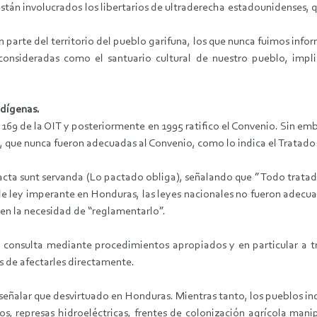
stán involucrados los libertarios de ultraderecha estadounidenses,
an parte del territorio del pueblo garifuna, los que nunca fuimos in
onsideradas como el santuario cultural de nuestro pueblo, impli
ndígenas.
 169 de la OIT y posteriormente en 1995 ratifico el Convenio. Sin em
s, que nunca fueron adecuadas al Convenio, como lo indica el Tratado
Pacta sunt servanda (Lo pactado obliga), señalando que ” Todo tratad
 ley imperante en Honduras, las leyes nacionales no fueron adecuad
 en la necesidad de “reglamentarlo”.
a consulta mediante procedimientos apropiados y en particular a tr
s de afectarles directamente.
eñalar que desvirtuado en Honduras. Mientras tanto, los pueblos ind
, represas hidroeléctricas, frentes de colonización agrícola man