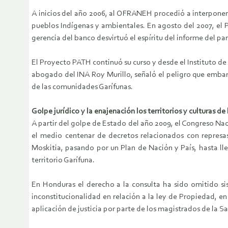
A inicios del año 2006, al OFRANEH procedió a interponer u
pueblos Indígenas y ambientales. En agosto del 2007, el 
gerencia del banco desvirtuó el espíritu del informe del p
El Proyecto PATH continuó su curso y desde el Instituto de 
abogado del INA Roy Murillo, señaló el peligro que embarga
de las comunidades Garífunas.
Golpe jurídico y la enajenación los territorios y culturas de
A partir del golpe de Estado del año 2009, el Congreso Nac
el medio centenar de decretos relacionados con represas 
Moskitia, pasando por un Plan de Nación y País, hasta lle
territorio Garífuna.
En Honduras el derecho a la consulta ha sido omitido si
inconstitucionalidad en relación a la ley de Propiedad, en
aplicación de justicia por parte de los magistrados de la Sa