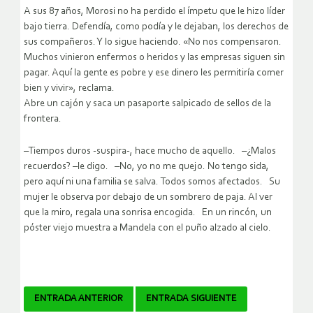
A sus 87 años, Morosi no ha perdido el ímpetu que le hizo líder
bajo tierra. Defendía, como podía y le dejaban, los derechos de
sus compañeros. Y lo sigue haciendo. «No nos compensaron.
Muchos vinieron enfermos o heridos y las empresas siguen sin
pagar. Aquí la gente es pobre y ese dinero les permitiría comer
bien y vivir», reclama.
Abre un cajón y saca un pasaporte salpicado de sellos de la
frontera.
–Tiempos duros -suspira-, hace mucho de aquello. –¿Malos
recuerdos? –le digo. –No, yo no me quejo. No tengo sida,
pero aquí ni una familia se salva. Todos somos afectados. Su
mujer le observa por debajo de un sombrero de paja. Al ver
que la miro, regala una sonrisa encogida. En un rincón, un
póster viejo muestra a Mandela con el puño alzado al cielo.
Navegador
ENTRADA ANTERIOR
ENTRADA SIGUIENTE