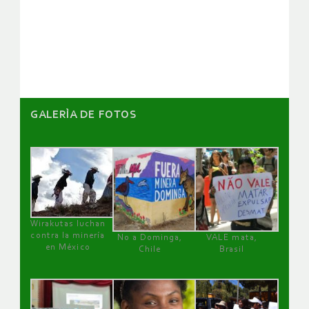
de
artículos
GALERÌA DE FOTOS
Wirakutas luchan
contra la minería
No a Dominga,
VALE mata,
en México
Chile
Brasil