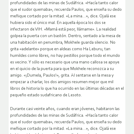
profundidades de las minas de Sudáfrica. «Hacía tanto calor
que el sudor quemaba», recuerda Paulos, que enseña su dedo
meñique cortado por la mitad.
«La mina…», dice. Ojalá ese
hubiera sido el único mal. En aquella época los dos se
infectaron de VIH. «Mamá está peor, llámame». La realidad
golpea la puerta con un bastón. Dentro, sentado a la mesa de
una habitación en penumbra, Mokhele guarda silencio. No
grita «adelante» porque en aldeas como Ha Leburu, tan
humildes como libres, no hay pestillos porque todo el mundo
es vecino. Y sólo es necesario que una mano callosa se apoye
en el quicio de la puerta para que Mokhele reconozca a su
amigo. «¡Dumela, Paulos!», grita. Al sentarse en la mesa y
empezar a charlar, los dos amigos resumen mejor que mil
libros de historia lo que ha ocurrido en las últimas décadas en el
pequeño estado sudafricano de Lesoto.
Durante casi veinte años, cuando eran jóvenes, habitaron las
profundidades de las minas de Sudáfrica. «Hacía tanto calor
que el sudor quemaba», recuerda Paulos, que enseña su dedo
meñique cortado por la mitad. «La mina…», dice. Ojalá ese