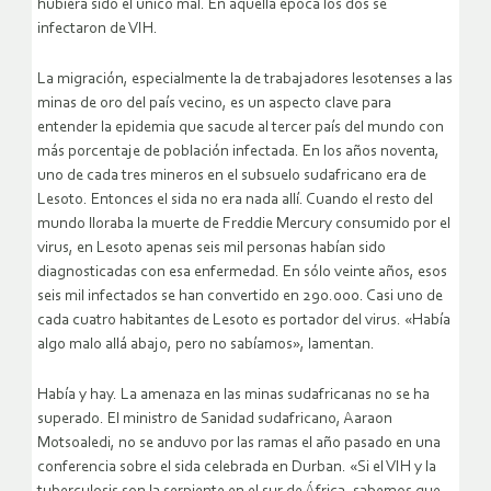
hubiera sido el único mal. En aquella época los dos se
infectaron de VIH.
La migración, especialmente la de trabajadores lesotenses a las
minas de oro del país vecino, es un aspecto clave para
entender la epidemia que sacude al tercer país del mundo con
más porcentaje de población infectada. En los años noventa,
uno de cada tres mineros en el subsuelo sudafricano era de
Lesoto. Entonces el sida no era nada allí. Cuando el resto del
mundo lloraba la muerte de Freddie Mercury consumido por el
virus, en Lesoto apenas seis mil personas habían sido
diagnosticadas con esa enfermedad. En sólo veinte años, esos
seis mil infectados se han convertido en 290.000. Casi uno de
cada cuatro habitantes de Lesoto es portador del virus. «Había
algo malo allá abajo, pero no sabíamos», lamentan.
Había y hay. La amenaza en las minas sudafricanas no se ha
superado. El ministro de Sanidad sudafricano, Aaraon
Motsoaledi, no se anduvo por las ramas el año pasado en una
conferencia sobre el sida celebrada en Durban. «Si el VIH y la