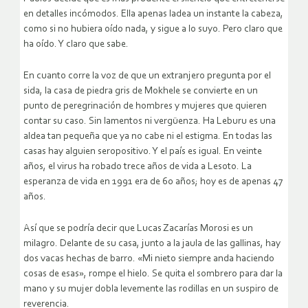
en detalles incómodos. Ella apenas ladea un instante la cabeza,
como si no hubiera oído nada, y sigue a lo suyo. Pero claro que
ha oído. Y claro que sabe.
En cuanto corre la voz de que un extranjero pregunta por el
sida, la casa de piedra gris de Mokhele se convierte en un
punto de peregrinación de hombres y mujeres que quieren
contar su caso. Sin lamentos ni vergüenza. Ha Leburu es una
aldea tan pequeña que ya no cabe ni el estigma. En todas las
casas hay alguien seropositivo. Y el país es igual. En veinte
años, el virus ha robado trece años de vida a Lesoto. La
esperanza de vida en 1991 era de 60 años; hoy es de apenas 47
años.
Así que se podría decir que Lucas Zacarías Morosi es un
milagro. Delante de su casa, junto a la jaula de las gallinas, hay
dos vacas hechas de barro. «Mi nieto siempre anda haciendo
cosas de esas», rompe el hielo. Se quita el sombrero para dar la
mano y su mujer dobla levemente las rodillas en un suspiro de
reverencia.