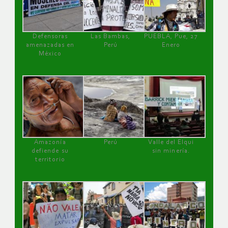
Defensoras
Las Bambas,
PUEBLA, Pue, 27
amenazadas en
Perú
Enero
México
Amazonía
Perú
Valle del Elqui
defiende su
sin minería.
territorio