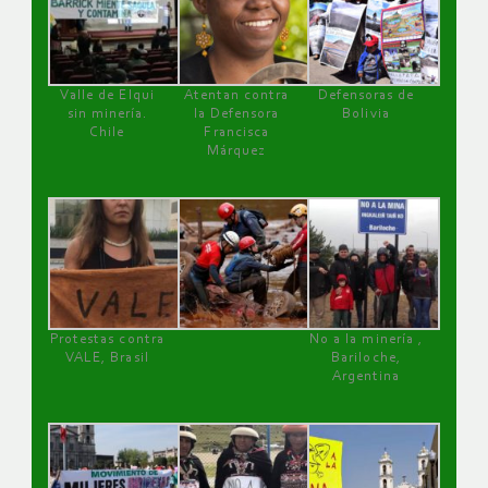
Valle de Elqui
Atentan contra
Defensoras de
sin minería.
la Defensora
Bolivia
Chile
Francisca
Márquez
Protestas contra
No a la minería ,
VALE, Brasil
Bariloche,
Argentina