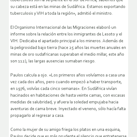
tuberculosis son la serpiente en el sur de África, sabemos que
su cabeza está en las minas de Sudáfrica. Estamos exportando
tuberculosis y VIH a toda la región», admitió el ministro.
El Organismo Internacional de las Migraciones elaboró un
informe sobre la relación entre los inmigrantes de Lesoto y el
VIH. Dedicaba el apartado principal a los mineros. Además de
la peligrosidad bajo tierra (hace 25 años las muertes anuales en
minas de oro sudafricanas superaban el medio millar, este año
son 112), las largas ausencias sumaban riesgo.
Paulos calcula a ojo. «Los primeros años volvíamos a casa una
vez cada dos años, pero cuando empezó a haber transporte,
en 1976, volvías cada cinco semanas». En Sudáfrica vivían
hacinados en habitaciones de hasta veinte camas, con escasas
medidas de salubridad, y afuera la soledad empujaba hacia
aventuras de cama breve. Inyectado el veneno, sólo hacía falta
propagarlo al regresar a casa.
Como la mujer de su amigo friega los platos en una esquina,
Paulos decide que es más prudente el silencio que entretenerse