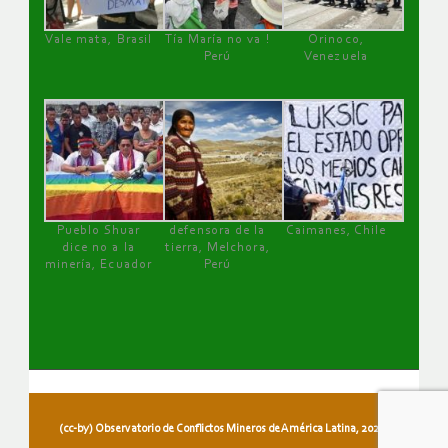
Vale mata, Brasil
Tía María no va !
Orinoco,
Perú
Venezuela
Pueblo Shuar
defensora de la
Caimanes, Chile
dice no a la
tierra, Melchora,
minería, Ecuador
Perú
(cc-by) Observatorio de Conflictos Mineros de América Latina, 2026