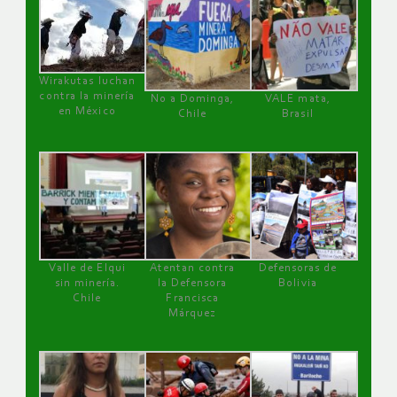
Wirakutas luchan
contra la minería
No a Dominga,
VALE mata,
en México
Chile
Brasil
Valle de Elqui
Atentan contra
Defensoras de
sin minería.
la Defensora
Bolivia
Chile
Francisca
Márquez