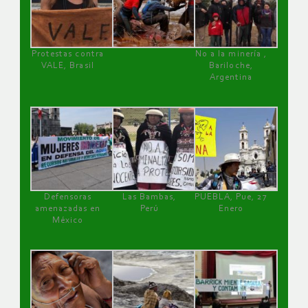
Protestas contra
No a la minería ,
VALE, Brasil
Bariloche,
Argentina
Defensoras
Las Bambas,
PUEBLA, Pue, 27
amenazadas en
Perú
Enero
México