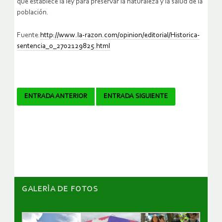
que establece la ley para preservar la naturaleza y la salud de la
población.
Fuente:
http://www.la-razon.com/opinion/editorial/Historica-
sentencia_0_2702129825.html
Navegador
ENTRADA ANTERIOR
ENTRADA SIGUIENTE
de
artículos
GALERÌA DE FOTOS