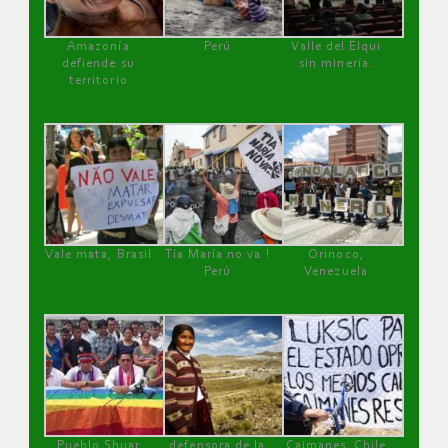
Amazonía
Perú
Valle del Elqui
defiende su
sin minería.
territorio
Vale mata, Brasil
Tía María no va !
Orinoco,
Perú
Venezuela
Pueblo Shuar
defensora de la
Caimanes, Chile