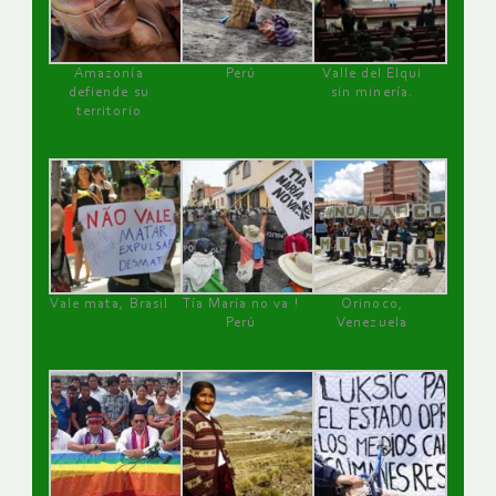
Amazonía
Perú
Valle del Elqui
defiende su
sin minería.
territorio
Vale mata, Brasil
Tía María no va !
Orinoco,
Perú
Venezuela