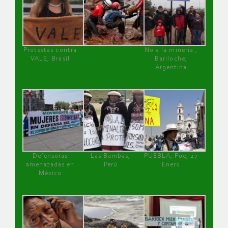
Protestas contra
No a la minería ,
VALE, Brasil
Bariloche,
Argentina
Defensoras
Las Bambas,
PUEBLA, Pue, 27
amenazadas en
Perú
Enero
México