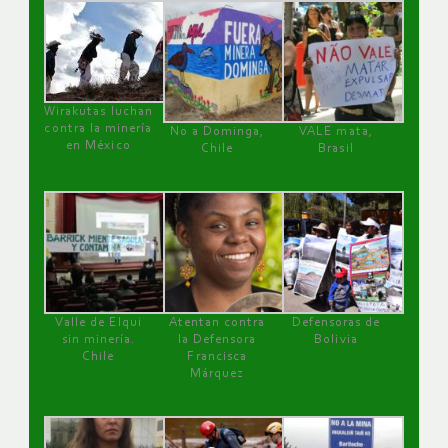
Wirakutas luchan
contra la minería
No a Dominga,
VALE mata,
en México
Chile
Brasil
Valle de Elqui
Atentan contra
Defensoras de
sin minería.
la Defensora
Bolivia
Chile
Francisca
Márquez