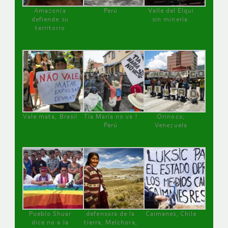
Amazonía
Perú
Valle del Elqui
defiende su
sin minería.
territorio
Vale mata, Brasil
Tía María no va !
Orinoco,
Perú
Venezuela
Pueblo Shuar
defensora de la
Caimanes, Chile
dice no a la
tierra, Melchora,