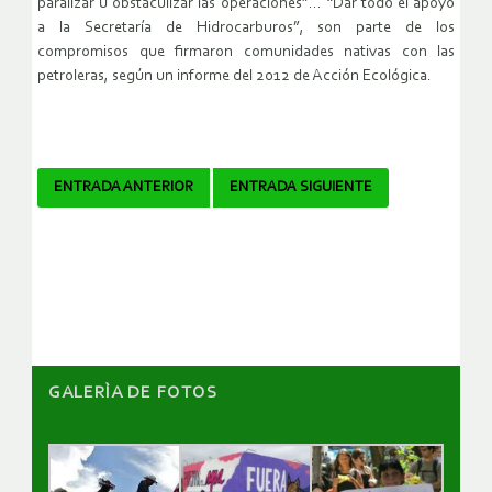
paralizar u obstaculizar las operaciones”… “Dar todo el apoyo
a la Secretaría de Hidrocarburos”, son parte de los
compromisos que firmaron comunidades nativas con las
petroleras, según un informe del 2012 de Acción Ecológica.
Navegador
ENTRADA ANTERIOR
ENTRADA SIGUIENTE
de
artículos
GALERÌA DE FOTOS