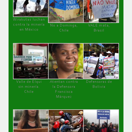
Wirakutas luchan
contra la minería
No a Dominga,
VALE mata,
en México
Chile
Brasil
Valle de Elqui
Atentan contra
Defensoras de
sin minería.
la Defensora
Bolivia
Chile
Francisca
Márquez