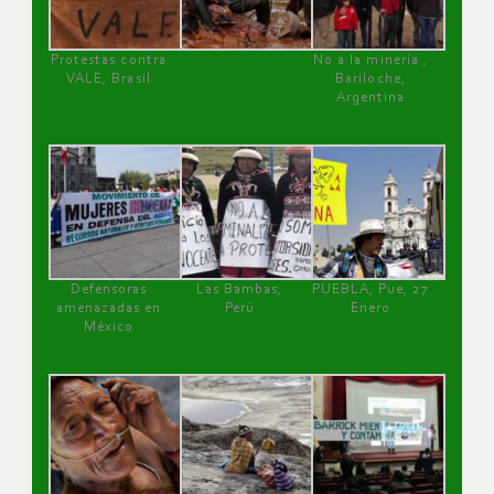
Protestas contra
No a la minería ,
VALE, Brasil
Bariloche,
Argentina
Defensoras
Las Bambas,
PUEBLA, Pue, 27
amenazadas en
Perú
Enero
México