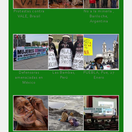
Protestas contra
No a la minería ,
VALE, Brasil
Bariloche,
Argentina
Defensoras
Las Bambas,
PUEBLA, Pue, 27
amenazadas en
Perú
Enero
México