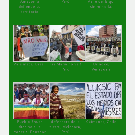
Amazonía
Perú
Valle del Elqui
defiende su
sin minería.
territorio
Vale mata, Brasil
Tía María no va !
Orinoco,
Perú
Venezuela
Pueblo Shuar
defensora de la
Caimanes, Chile
dice no a la
tierra, Melchora,
minería, Ecuador
Perú