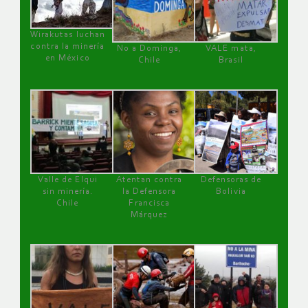
Wirakutas luchan
contra la minería
No a Dominga,
VALE mata,
en México
Chile
Brasil
Valle de Elqui
Atentan contra
Defensoras de
sin minería.
la Defensora
Bolivia
Chile
Francisca
Márquez