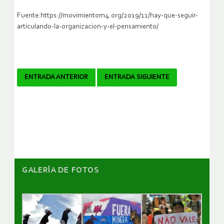
Fuente:https://movimientom4.org/2019/11/hay-que-seguir-
articulando-la-organizacion-y-el-pensamiento/
Navegador
ENTRADA ANTERIOR
ENTRADA SIGUIENTE
de
artículos
GALERÌA DE FOTOS