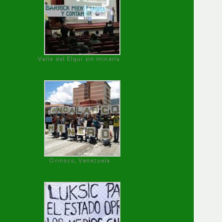
Valle del Elqui sin minería.
Orinoco, Venezuela