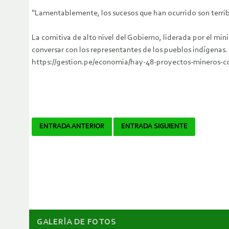
“Lamentablemente, los sucesos que han ocurrido son terrib
La comitiva de alto nivel del Gobierno, liderada por el mini
conversar con los representantes de los pueblos indígenas.
https://gestion.pe/economia/hay-48-proyectos-mineros-con
Navegador
ENTRADA ANTERIOR
ENTRADA SIGUIENTE
de
artículos
GALERÌA DE FOTOS