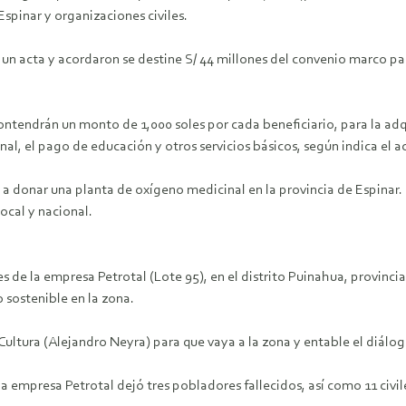
spinar y organizaciones civiles.
n un acta y acordaron se destine S/ 44 millones del convenio marco p
 contendrán un monto de 1,000 soles por cada beneficiario, para la 
l, el pago de educación y otros servicios básicos, según indica el ac
onar una planta de oxígeno medicinal en la provincia de Espinar. P
ocal y nacional.
es de la empresa Petrotal (Lote 95), en el distrito Puinahua, provinc
 sostenible en la zona.
Cultura (Alejandro Neyra) para que vaya a la zona y entable el diálog
la empresa Petrotal dejó tres pobladores fallecidos, así como 11 civile