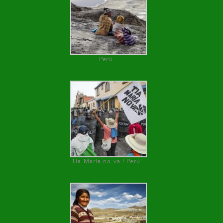
Perú
Tía María no va ! Perú