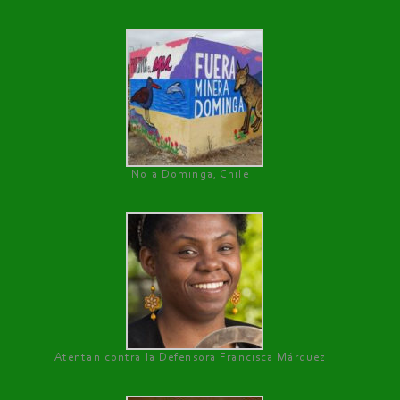
No a Dominga, Chile
Atentan contra la Defensora Francisca Márquez