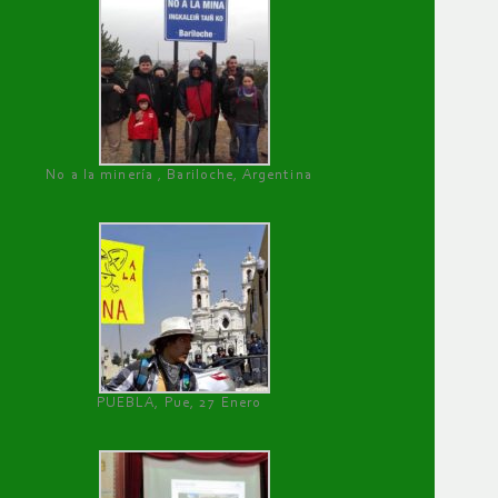
No a la minería , Bariloche, Argentina
PUEBLA, Pue, 27 Enero