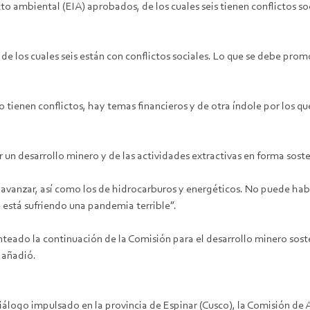
 ambiental (EIA) aprobados, de los cuales seis tienen conflictos soci
de los cuales seis están con conflictos sociales. Lo que se debe pro
tienen conflictos, hay temas financieros y de otra índole por los que
 un desarrollo minero y de las actividades extractivas en forma soste
anzar, así como los de hidrocarburos y energéticos. No puede habe
está sufriendo una pandemia terrible”.
nteado la continuación de la Comisión para el desarrollo minero sos
 añadió.
logo impulsado en la provincia de Espinar (Cusco), la Comisión de A