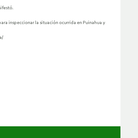
ifestó.
 para inspeccionar la situación ocurrida en Puinahua y
a/