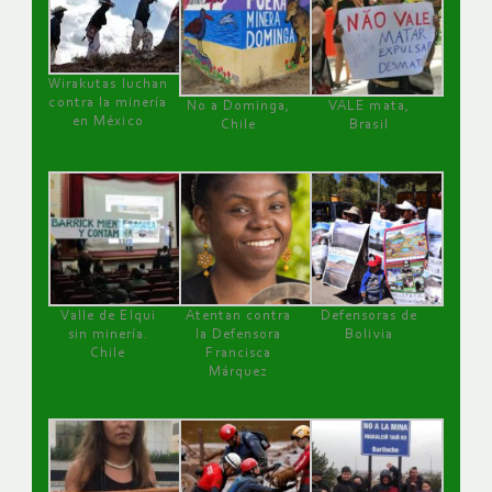
Wirakutas luchan
contra la minería
No a Dominga,
VALE mata,
en México
Chile
Brasil
Valle de Elqui
Atentan contra
Defensoras de
sin minería.
la Defensora
Bolivia
Chile
Francisca
Márquez