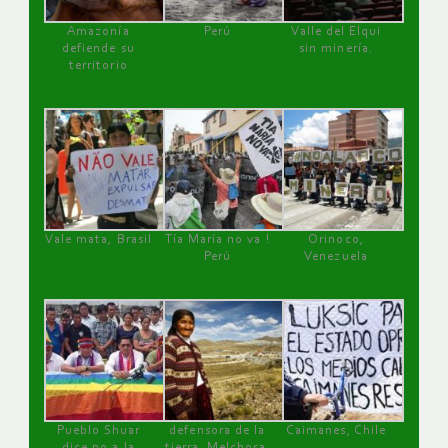
Amazonía
Perú
Valle del Elqui
defiende su
sin minería.
territorio
Vale mata, Brasil
Tía María no va !
Orinoco,
Perú
Venezuela
Pueblo Shuar
defensora de la
Caimanes, Chile
dice no a la
tierra, Melchora,