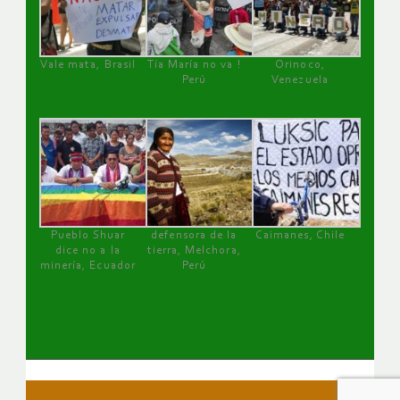
Vale mata, Brasil
Tía María no va !
Orinoco,
Perú
Venezuela
Pueblo Shuar
defensora de la
Caimanes, Chile
dice no a la
tierra, Melchora,
minería, Ecuador
Perú