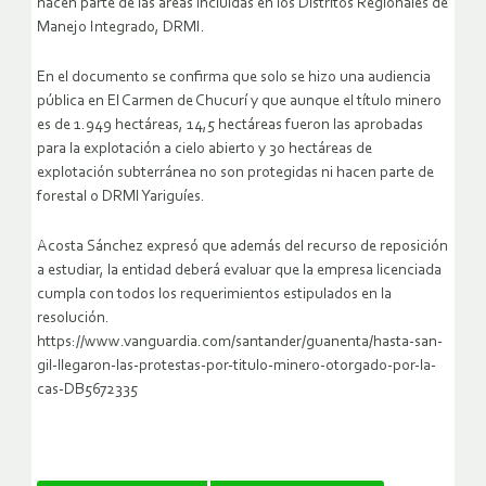
hacen parte de las áreas incluidas en los Distritos Regionales de
Manejo Integrado, DRMI.
En el documento se confirma que solo se hizo una audiencia
pública en El Carmen de Chucurí y que aunque el título minero
es de 1.949 hectáreas, 14,5 hectáreas fueron las aprobadas
para la explotación a cielo abierto y 30 hectáreas de
explotación subterránea no son protegidas ni hacen parte de
forestal o DRMI Yariguíes.
Acosta Sánchez expresó que además del recurso de reposición
a estudiar, la entidad deberá evaluar que la empresa licenciada
cumpla con todos los requerimientos estipulados en la
resolución.
https://www.vanguardia.com/santander/guanenta/hasta-san-
gil-llegaron-las-protestas-por-titulo-minero-otorgado-por-la-
cas-DB5672335