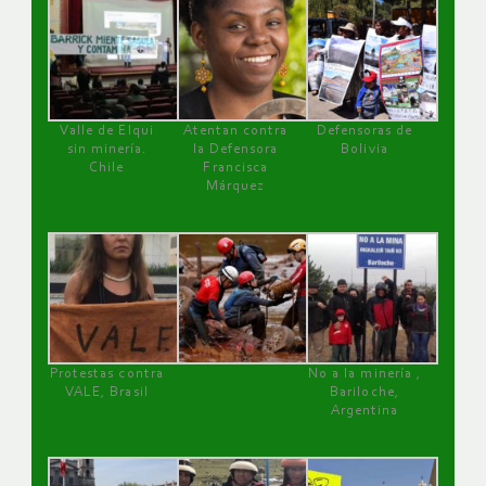
Valle de Elqui
Atentan contra
Defensoras de
sin minería.
la Defensora
Bolivia
Chile
Francisca
Márquez
Protestas contra
No a la minería ,
VALE, Brasil
Bariloche,
Argentina