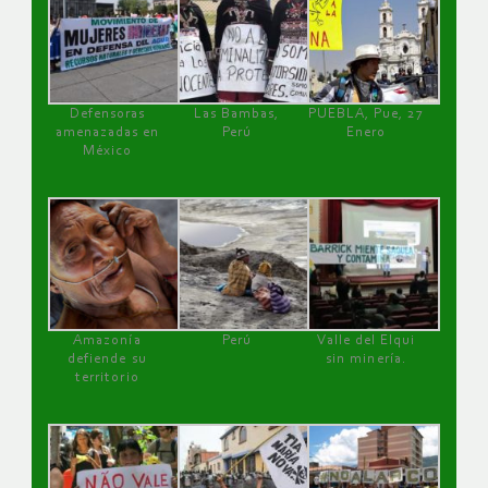
Defensoras
Las Bambas,
PUEBLA, Pue, 27
amenazadas en
Perú
Enero
México
Amazonía
Perú
Valle del Elqui
defiende su
sin minería.
territorio