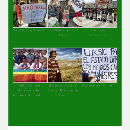
Vale mata, Brasil
Tía María no va !
Orinoco,
Perú
Venezuela
Pueblo Shuar
defensora de la
Caimanes, Chile
dice no a la
tierra, Melchora,
minería, Ecuador
Perú