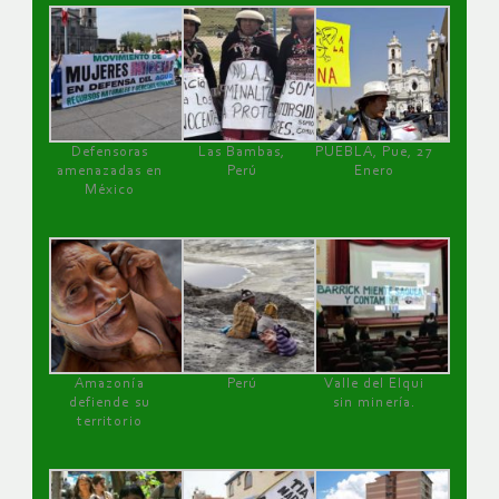
Defensoras
Las Bambas,
PUEBLA, Pue, 27
amenazadas en
Perú
Enero
México
Amazonía
Perú
Valle del Elqui
defiende su
sin minería.
territorio