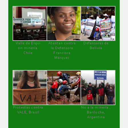
Valle de Elqui
Atentan contra
Defensoras de
sin minería.
la Defensora
Bolivia
Chile
Francisca
Márquez
Protestas contra
No a la minería ,
VALE, Brasil
Bariloche,
Argentina