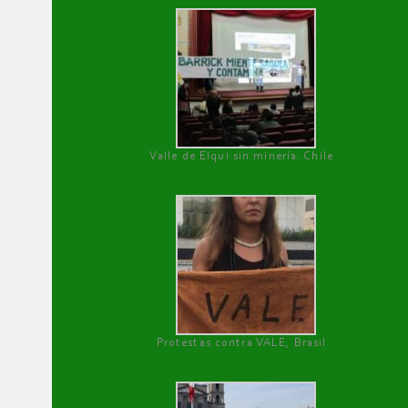
Valle de Elqui sin minería. Chile
Protestas contra VALE, Brasil