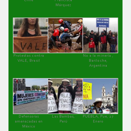
Chile
Francisca
Márquez
Protestas contra
No a la minería ,
VALE, Brasil
Bariloche,
Argentina
Defensoras
Las Bambas,
PUEBLA, Pue, 27
amenazadas en
Perú
Enero
México