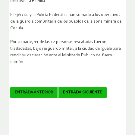
delictivo La Familia.
El Ejército y la Policía Federal se han sumado a los operativos
de la guardia comunitaria de los pueblos de la zona minera de
Cocula.
Por su parte, 11 de las 12 personas rescatadas fueron
trasladadas, bajo resguardo militar, a la ciudad de Iguala para
rendir su declaración ante el Ministerio Público del fuero
común.
Navegador
ENTRADA ANTERIOR
ENTRADA SIGUIENTE
de
artículos