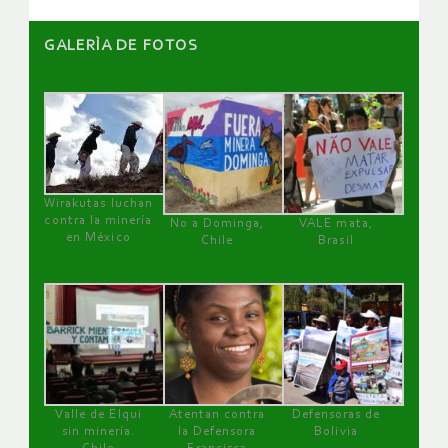
GALERÌA DE FOTOS
Wirakutas luchan
contra la minería
No a Dominga,
VALE mata,
en México
Chile
Brasil
Valle de Elqui
Atentan contra
Defensoras de
sin minería.
la Defensora
Bolivia