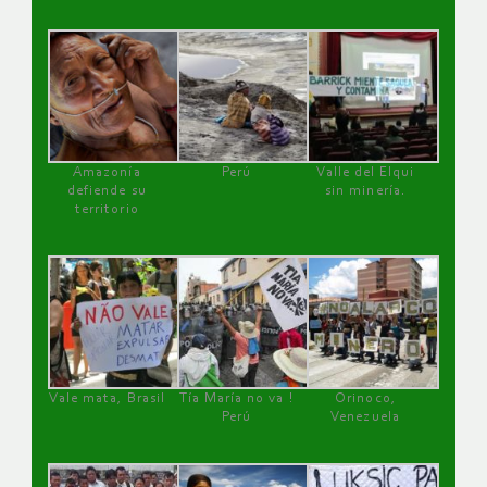
Amazonía
Perú
Valle del Elqui
defiende su
sin minería.
territorio
Vale mata, Brasil
Tía María no va !
Orinoco,
Perú
Venezuela